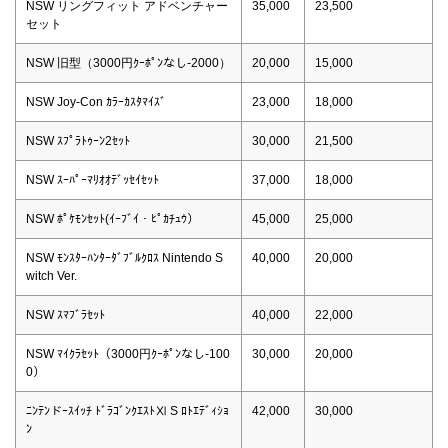
NSW リングフィット アドベンチャー
35,000
23,500
セット
NSW 旧型（3000円ｸｰﾎﾟﾝなし-2000）
20,000
15,000
NSW Joy-Con ｶﾗｰｶｽﾀﾏｲｽﾞ
23,000
18,000
NSW ｽﾌﾟﾗﾄｩｰﾝ2ｾｯﾄ
30,000
21,500
NSW ｽｰﾊﾟｰﾏﾘｵｵﾃﾞｯｾｲｾｯﾄ
37,000
18,000
NSW ﾎﾟｹﾓﾝｾｯﾄ(ｲｰﾌﾞｲ・ﾋﾟｶﾁｭｳ）
45,000
25,000
NSW ﾓﾝｽﾀｰﾊﾝﾀｰﾀﾞﾌﾞﾙｸﾛｽ Nintendo S
40,000
20,000
witch Ver.
NSW ｽﾏﾌﾞﾗｾｯﾄ
40,000
22,000
NSW ﾏｲｸﾗｾｯﾄ（3000円ｸｰﾎﾟﾝなし-100
30,000
20,000
0）
ﾆﾝﾃﾝドｰｽｲｯﾁ ﾄﾞﾗｺﾞﾝｸｴｽﾄⅪ S ﾛﾄｴﾃﾞｨｼｮ
42,000
30,000
ﾝ