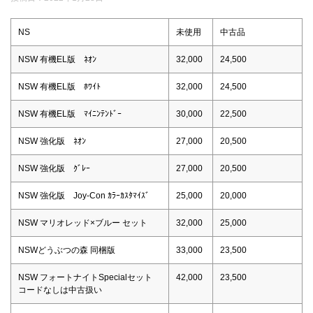
NS
未使用
中古品
NSW 有機EL版 ﾈｵﾝ
32,000
24,500
NSW 有機EL版 ﾎﾜｲﾄ
32,000
24,500
NSW 有機EL版 ﾏｲﾆﾝﾃﾝﾄﾞｰ
30,000
22,500
NSW 強化版 ﾈｵﾝ
27,000
20,500
NSW 強化版 ｸﾞﾚｰ
27,000
20,500
NSW 強化版 Joy-Con ｶﾗｰｶｽﾀﾏｲｽﾞ
25,000
20,000
NSW マリオレッド×ブルー セット
32,000
25,000
NSWどうぶつの森 同梱版
33,000
23,500
NSW フォートナイトSpecialセット
42,000
23,500
コードなしは中古扱い