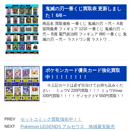
鬼滅の刃一番くじ買取表 更新しまし
た！ 6/6～
商品名 買取価格 一番くじ 鬼滅の刃 ～弐～ A賞
冨岡義勇 フィギュア 1210 一番くじ 鬼滅の刃 ～
弐～ B賞 竈門炭治郎 フィギュア 880 一番くじ 鬼
滅の刃 ～弐～ ラストワン賞 ラストワ …
ポケモンカード優良カード強化買取
中！！！！！！！！
※上記カードは必ず仕分けてお持ち込みくだ
さい ミュウV 220円買取！！！ ミュウVmax
330円買取！！！！ ゲノセクトV 550円買取！！
…
PREV
セットコミック買取強化中！！
NEXT
Pokémon LEGENDS アルセウス 地域最安販売