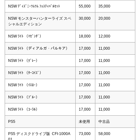
NSW ﾃﾞｨｽﾞﾆｰﾂﾑﾂﾑ ﾌｪｽﾃｨﾊﾞﾙｾｯﾄ
55,000
35,000
NSW モンスターハンターライズ スペ
30,000
20,000
シャルエディション
NSW ﾗｲﾄ （ﾏｾﾞﾝﾀﾞ）
18,000
12,000
NSW ﾗｲﾄ （ディアルガ・パルキア）
17,000
11,000
NSW ﾗｲﾄ （ｸﾞﾚｰ）
17,000
11,000
NSW ﾗｲﾄ （ﾀｰｺｲｽﾞ）
17,000
11,000
NSW ﾗｲﾄ （ｲｴﾛｰ）
17,000
11,000
NSW ﾗｲﾄ （ﾌﾞﾙｰ）
17,000
11,000
NSW ﾗｲﾄ （ｺｰﾗﾙ）
17,000
11,000
PS5
未使用
中古品
PS5 ディスクドライブ版 CFI-1000A
73,000
58,000
01