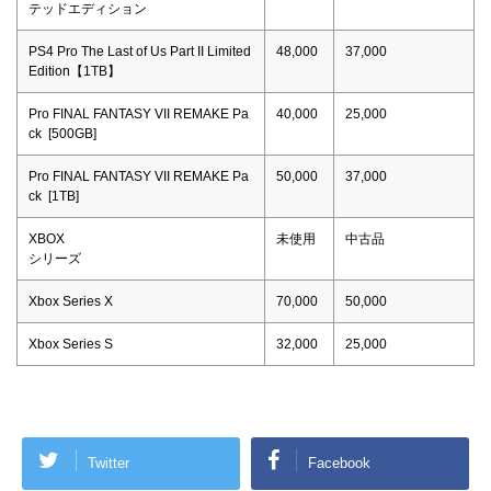
テッドエディション
PS4 Pro The Last of Us Part II Limited
48,000
37,000
Edition【1TB】
Pro FINAL FANTASY VII REMAKE Pa
40,000
25,000
ck [500GB]
Pro FINAL FANTASY VII REMAKE Pa
50,000
37,000
ck [1TB]
XBOX
未使用
中古品
シリーズ
Xbox Series X
70,000
50,000
Xbox Series S
32,000
25,000
Twitter
Facebook