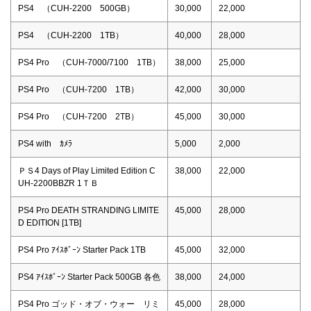
PS4 （CUH-2200 500GB）
30,000
22,000
PS4 （CUH-2200 1TB）
40,000
28,000
PS4 Pro （CUH-7000/7100 1TB）
38,000
25,000
PS4 Pro （CUH-7200 1TB）
42,000
30,000
PS4 Pro （CUH-7200 2TB）
45,000
30,000
PS4 with ｶﾒﾗ
5,000
2,000
ＰＳ4 Days of Play Limited Edition C
38,000
22,000
UH-2200BBZR 1ＴＢ
PS4 Pro DEATH STRANDING LIMITE
45,000
28,000
D EDITION [1TB]
PS4 Pro ｱｲｽﾎﾞｰﾝ Starter Pack 1TB
45,000
32,000
PS4 ｱｲｽﾎﾞｰﾝ Starter Pack 500GB 各色
38,000
24,000
PS4 Pro ゴッド・オブ・ウォー リミ
45,000
28,000