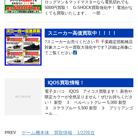
ロッグマン＆マッドマスターなら電気切れでも
5000円買取！ G-SHOCK買取強化中！ 電池がな
くても買取いたします。 一部 …
スニーカー高価買取中！！！！
?スニーカーお売りください
千葉鑑定団船橋店
対象スニーカー買取大強化中です? 詳細は画像に
てご覧ください
IQOS買取情報！
電子タバコ IQOS アイコス買取ます！ 新色や
限定カラーが全然足りません！ぜひお持ちくださ
い！ 新型 ３ ベルベットグレー 5,000 新型
３ ステラブルー 5,500 新型 ３ ブリリアンゴ
ール …
PREV
ゲーム機本体 買取情報 1/22現在