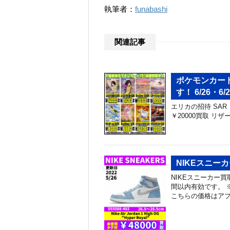
執筆者：
funabashi
関連記事
ポケモンカード
す！ 6/26・6/2
エリカの招待 SAR ￥
￥20000買取 リザー
NIKEスニー
NIKEスニーカー買
間以内有効です。 
こちらの価格はアプ