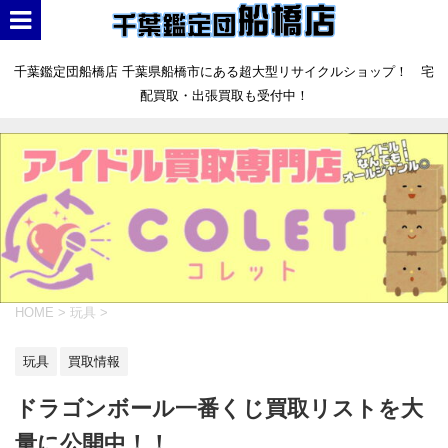
千葉鑑定団船橋店 千葉県船橋市にある超大型リサイクルショップ！ 宅
配買取・出張買取も受付中！
HOME
>
玩具
>
玩具
買取情報
ドラゴンボール一番くじ買取リストを大
量に公開中！！