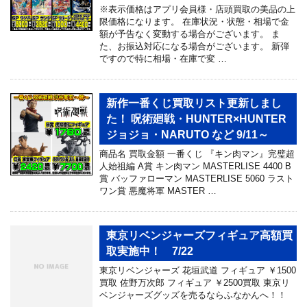
※表示価格はアプリ会員様・店頭買取の美品の上
限価格になります。 在庫状況・状態・相場で金
額が予告なく変動する場合がございます。 ま
た、お振込対応になる場合がございます。 新弾
ですので特に相場・在庫で変 …
新作一番くじ買取リスト更新しまし
た！ 呪術廻戦・HUNTER×HUNTER
ジョジョ・NARUTO など 9/11～
商品名 買取金額 一番くじ 『キン肉マン』完璧超
人始祖編 A賞 キン肉マン MASTERLISE 4400 B
賞 バッファローマン MASTERLISE 5060 ラスト
ワン賞 悪魔将軍 MASTER …
東京リベンジャーズフィギュア高額買
取実施中！ 7/22
東京リベンジャーズ 花垣武道 フィギュア ￥1500
買取 佐野万次郎 フィギュア ￥2500買取 東京リ
ベンジャーズグッズを売るならふなかんへ！！