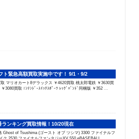
ソフト緊急高額買取実施中です！ 9/1・9/2
買取 マリオカート8デラックス ￥4620買取 桃太郎電鉄 ￥3630買
080買取 ﾆﾝﾃﾝﾄﾞｰｽｲｯﾁｽﾎﾟｰﾂ ﾚｯｸﾞﾊﾞﾝﾄﾞ同梱版 ￥352 …
番ランキング買取情報！10/20現在
host of Tsushima (ゴースト オブ ツシマ) 3300 ファイナルフ
ク 2530 ファイナルファンタジーXV 550 eBASEBALL …