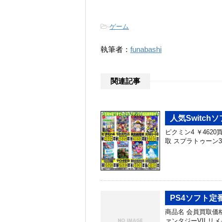
-
ゲーム
執筆者：
funabashi
関連記事
人気Switch
ピクミン4 ￥4620
取 スプラトゥーン3 ￥3
PS4ソフト定
商品名 会員買取価格 G
ァンタジーVII リメイ