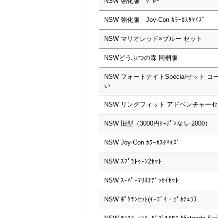
NSW 強化版 ｸﾞﾚｰ
NSW 強化版 Joy-Con ｶﾗｰｶｽﾀﾏｲｽﾞ
NSW マリオレッド×ブルー セット
NSWどうぶつの森 同梱版
NSW フォートナイトSpecialセット 
い
NSW リングフィット アドベンチャー
NSW 旧型（3000円ｸｰﾎﾟﾝなし-2000）
NSW Joy-Con ｶﾗｰｶｽﾀﾏｲｽﾞ
NSW ｽﾌﾟﾗﾄｩｰﾝ2ｾｯﾄ
NSW ｽｰﾊﾟｰﾏﾘｵｵﾃﾞｯｾｲｾｯﾄ
NSW ﾎﾟｹﾓﾝｾｯﾄ(ｲｰﾌﾞｲ・ﾋﾟｶﾁｭｳ）