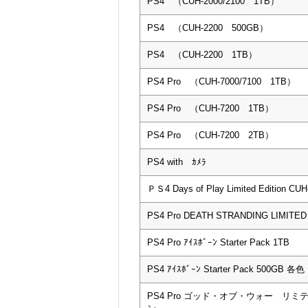
PS4 （CUH-2000/2100 1TB）
PS4 （CUH-2200 500GB）
PS4 （CUH-2200 1TB）
PS4 Pro （CUH-7000/7100 1TB）
PS4 Pro （CUH-7200 1TB）
PS4 Pro （CUH-7200 2TB）
PS4 with ｶﾒﾗ
ＰＳ4 Days of Play Limited Edition C
PS4 Pro DEATH STRANDING LIMITED 
PS4 Pro ｱｲｽﾎﾞｰﾝ Starter Pack 1TB
PS4 ｱｲｽﾎﾞｰﾝ Starter Pack 500GB 各色
PS4 Pro ゴッド・オブ・ウォー リ