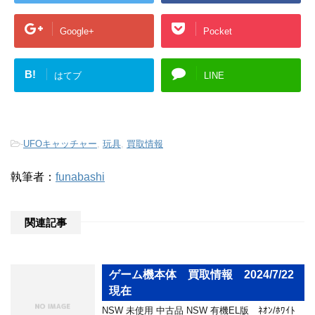
Google+
Pocket
B!
はてブ
LINE
-
UFOキャッチャー
,
玩具
,
買取情報
執筆者：
funabashi
関連記事
ゲーム機本体 買取情報 2024/7/22
現在
NSW 未使用 中古品 NSW 有機EL版 ﾈｵﾝ/ﾎﾜｲﾄ