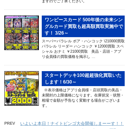
ますのでご了承ください。
ワンピースカード 500年後の未来シン
グルカード買取も超高額買取実施中で
す！ 3/26～
スーパーパラレル ボア・ハンコック \210000買取
パラレル リーダー ハンコック ￥12000買取 スペ
シャル おナミ ￥21000買取 美品・店頭・アプ
リ会員様の買取価格を掲示し …
スタートデッキ100超超強化買取いた
します！6/30～
※表示価格はアプリ会員様・店頭買取の美品・
未開封の上限価格になります。在庫状況・状態・
相場で金額が予告なく変動する場合がございま
す。
PREV
いよいよ本日！ナイトビンゴ大会開催しまーーす！！