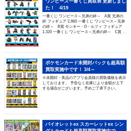
ワンピース一番くじ買取表 更新しまし
た！ 4/19
一番くじ ワンピース～兄弟の絆～ A賞 兄弟の
絆 フィギュア 2,860 一番くじ ワンピース～兄弟
の絆～ B賞 モンキー・D・ルフィ フィギュア
1,320 一番くじ ワンピース～兄弟の絆～ C賞 …
ポケモンカード未開封パックも超高額
買取実施中です！ 3/4～
※未開封・美品のアプリ会員様の買取価格を表示
しております。 予告なく在庫により金額が上下
する場合がございます。予めご了承下さい。
バイオレットex スカーレットex シン
グルカードも超高額買取実施中で