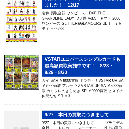
ました！ 12/17
名称 買取金額 ワンピース DXF THE
GRANDLINE LADY ワノ国 Vol.5 ヤマト 2000
ワンピース GLITTER&GLAMOURS ULTI うる
ティ 2000/88 …
VSTARユニバースシングルカードも
超高額買取実施中です！ 8/28・
8/29・8/30
カイ SAR ￥9000買取 ギラティナVSTAR UR SA
￥7000買取 アルセウスVSTAR UR SA ￥5000買
取 カミツレのきらめき SR ￥9000買取 ヒスイの
仲間たち SR ￥3 …
9/27 本日の買取につきまして
9/27 本日の買取につきまして ・プラモデル
全般 ・トレカ ・スニーカー 以上の買取