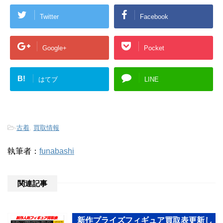
Twitter
Facebook
Google+
Pocket
B!
はてブ
LINE
-
古着
,
買取情報
執筆者：
funabashi
関連記事
新作プライズフィギュア買取表更新し