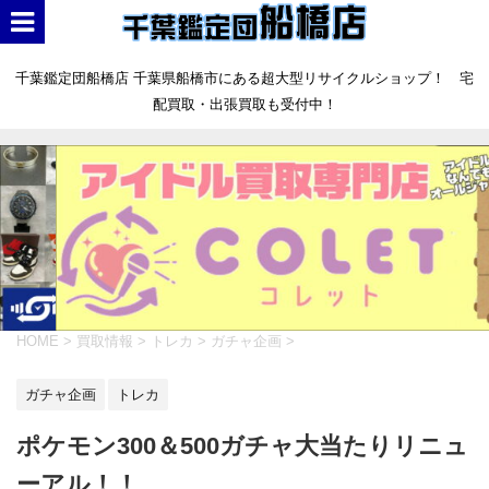
千葉鑑定団船橋店 千葉県船橋市にある超大型リサイクルショップ！ 宅
配買取・出張買取も受付中！
HOME
>
買取情報
>
トレカ
>
ガチャ企画
>
ガチャ企画
トレカ
ポケモン300＆500ガチャ大当たりリニュ
ーアル！！