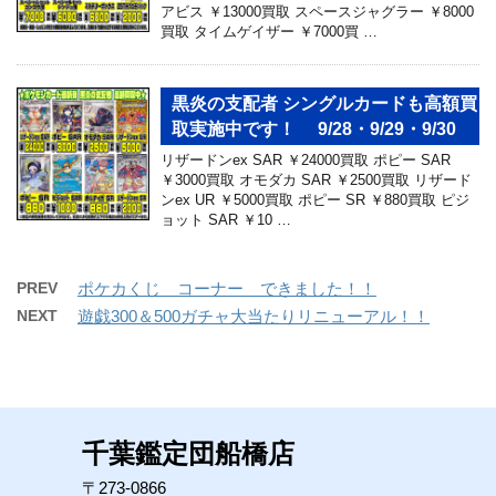
アビス ￥13000買取 スペースジャグラー ￥8000
買取 タイムゲイザー ￥7000買 …
黒炎の支配者 シングルカードも高額買
取実施中です！ 9/28・9/29・9/30
リザードンex SAR ￥24000買取 ポピー SAR
￥3000買取 オモダカ SAR ￥2500買取 リザード
ンex UR ￥5000買取 ポピー SR ￥880買取 ピジ
ョット SAR ￥10 …
PREV
ポケカくじ コーナー できました！！
NEXT
遊戯300＆500ガチャ大当たりリニューアル！！
千葉鑑定団船橋店
〒273-0866