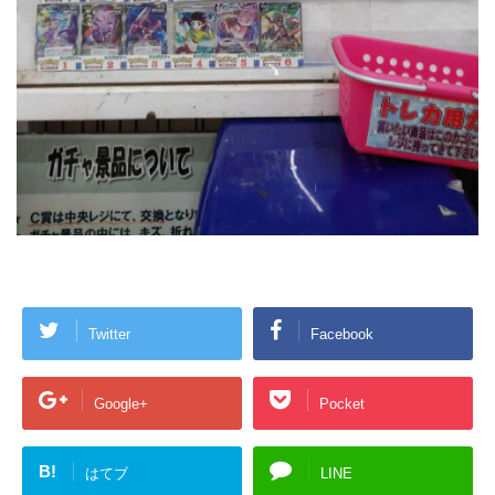
Twitter
Facebook
Google+
Pocket
B!
はてブ
LINE