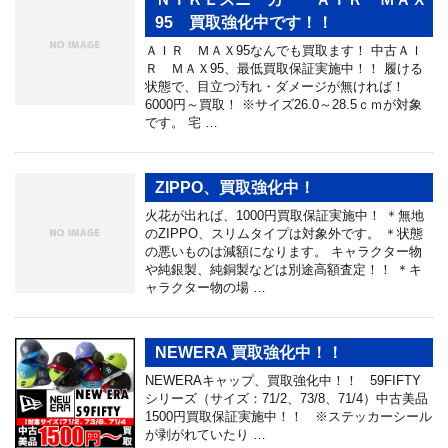
95 買取強化中です！！
ＡＩＲ ＭＡＸ95なんでも買取ます！ 中古ＡＩ
Ｒ ＭＡＸ95、最低買取保証実施中！！ 履ける
状態で、目立つ汚れ・ダメージが無ければ！
6000円～買取！ ※サイズ26.0～28.5ｃｍが対象
です。 宅 …
ZIPPO、買取強化中！
火花が出れば、1000円買取保証実施中！ ＊無地
のZIPPO、スリムタイプは対象外です。 ＊状態
の悪いものは減額になります。 キャラクター物
や純銀製、純銅製などは別途高額査定！！ ＊キ
ャラクター物の場 …
NEWERA 買取強化中！！
NEWERAキャップ、買取強化中！！ 59FIFTY
シリーズ（サイズ：71/2、73/8、71/4）中古美品
1500円買取保証実施中！！ ※ステッカーシール
が剥がれていたり …