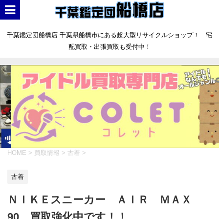
千葉鑑定団船橋店 千葉県船橋市にある超大型リサイクルショップ！ 宅
配買取・出張買取も受付中！
HOME
>
買取情報
>
古着
>
古着
ＮＩＫＥスニーカー ＡＩＲ ＭＡＸ
90 買取強化中です！！