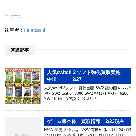
-
ゲーム
執筆者：
funabashi
関連記事
人気switch２ソフト強化買取実施
中!!! 3/27
人気switch2ソフト 買取金額 SW2 龍の国 ﾙｰﾝﾌｧｸ
ﾄﾘｰ SW2 Edition 3080 SW2 ﾏﾘｵｶｰﾄ ﾜｰﾙﾄﾞ 5280
SW2 ｾﾞﾙﾀﾞの伝説 ﾌﾞﾚｽ ｵﾌﾞ ｻﾞ …
ゲーム機本体 買取情報 2/23現在
NSW 未使用 中古品 NSW 有機EL版 ﾈｵﾝ 34,000
27,000 NSW 有機EL版 ﾎﾜｲﾄ 34,000 27,000