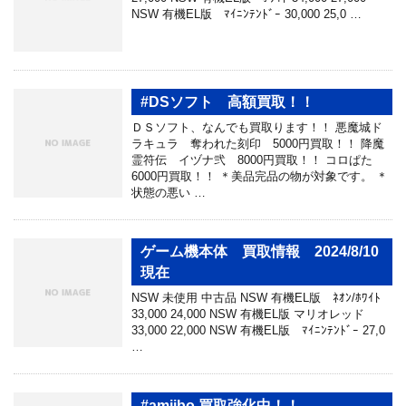
NSW 有機EL版 ﾏｲﾆﾝﾃﾝﾄﾞｰ 30,000 25,0 …
#DSソフト 高額買取！！
ＤＳソフト、なんでも買取ります！！ 悪魔城ド
ラキュラ 奪われた刻印 5000円買取！！ 降魔
霊符伝 イヅナ弐 8000円買取！！ コロぱた
6000円買取！！ ＊美品完品の物が対象です。 ＊
状態の悪い …
ゲーム機本体 買取情報 2024/8/10
現在
NSW 未使用 中古品 NSW 有機EL版 ﾈｵﾝ/ﾎﾜｲﾄ
33,000 24,000 NSW 有機EL版 マリオレッド
33,000 22,000 NSW 有機EL版 ﾏｲﾆﾝﾃﾝﾄﾞｰ 27,0
…
#amiibo 買取強化中！！