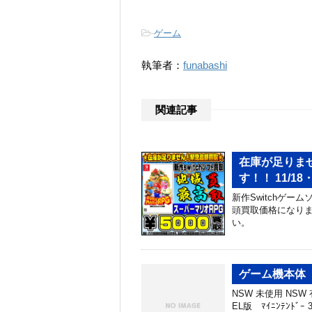
-
ゲーム
執筆者：
funabashi
関連記事
在庫が足りませ
す！！ 11/18・
新作Switchゲー
頭買取価格になりま
い。
ゲーム機本体 
NSW 未使用 NSW 有
EL版 ﾏｲﾆﾝﾃﾝﾄﾞｰ 