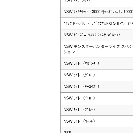
NSW ｽﾏﾌﾞﾗｾｯﾄ
NSW ﾏｲｸﾗｾｯﾄ（3000円ｸｰﾎﾟﾝなし-100
ﾆﾝﾃﾝドｰｽｲｯﾁ ﾄﾞﾗｺﾞﾝｸｴｽﾄⅪ S ﾛﾄｴﾃﾞｨｼ
NSW ﾃﾞｨｽﾞﾆｰﾂﾑﾂﾑ ﾌｪｽﾃｨﾊﾞﾙｾｯﾄ
NSW モンスターハンターライズ スペ
ション
NSW ﾗｲﾄ （ﾏｾﾞﾝﾀﾞ）
NSW ﾗｲﾄ （ｸﾞﾚｰ）
NSW ﾗｲﾄ （ﾀｰｺｲｽﾞ）
NSW ﾗｲﾄ （ｲｴﾛｰ）
NSW ﾗｲﾄ （ﾌﾞﾙｰ）
NSW ﾗｲﾄ （ｺｰﾗﾙ）
PS5