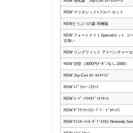
NSW 強化版 Joy-Con ｶﾗｰｶｽﾀﾏｲｽﾞ
NSW マリオレッド×ブルー セット
NSWどうぶつの森 同梱版
NSW フォートナイトSpecialセット 
古扱い
NSW リングフィット アドベンチャー
NSW 旧型（3000円ｸｰﾎﾟﾝなし-2000）
NSW Joy-Con ｶﾗｰｶｽﾀﾏｲｽﾞ
NSW ｽﾌﾟﾗﾄｩｰﾝ2ｾｯﾄ
NSW ｽｰﾊﾟｰﾏﾘｵｵﾃﾞｯｾｲｾｯﾄ
NSW ﾎﾟｹﾓﾝｾｯﾄ(ｲｰﾌﾞｲ・ﾋﾟｶﾁｭｳ）
NSW ﾓﾝｽﾀｰﾊﾝﾀｰﾀﾞﾌﾞﾙｸﾛｽ Nintendo Swit