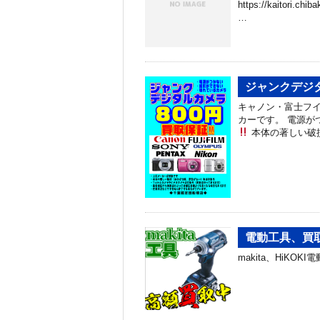
https://kaitori.c
…
ジャンクデジ
キャノン・富士フ
カーです。 電源が
本体の著しい破
電動工具、買
makita、HiKO