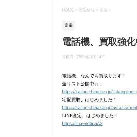
HOME
>
買取情報
>
家電
>
家電
電話機、買取強化
投稿日：
2021年10月14日
電話機、なんでも買取ります！
全リスト公開中↓↓↓
https://kaitori.chibakan.jp/list/applian
宅配買取、はじめました！
https://kaitori.chibakan.jp/assessmen
LINE査定、はじめました！
https://lin.ee/d6rviA2