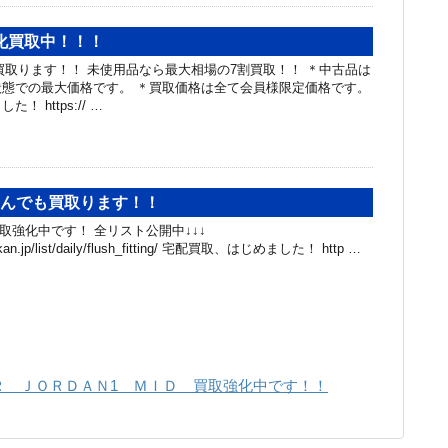
強化買取中！！！
買取ります！！ 未使用品なら最大相場の7割買取！！ ＊中古品は
態での最大価格です。 ＊買取価格は全て会員様限定価格です。
 https:// …
なんでも買取ります！！
取強化中です！ 全リスト公開中↓↓↓
hibakan.jp/list/daily/flush_fitting/ 宅配買取、はじめました！ http …
Ｒ ＪＯＲＤＡＮ1 ＭＩＤ 買取強化中です！！