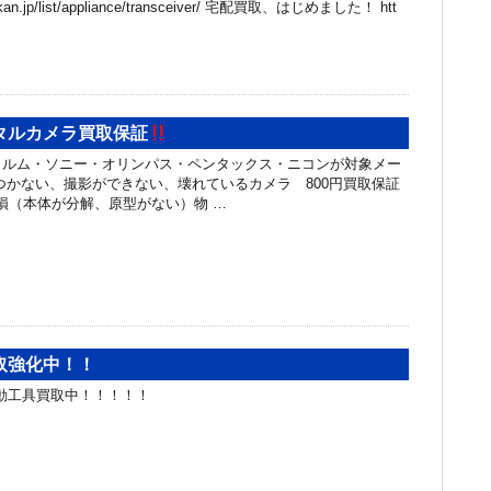
hibakan.jp/list/appliance/transceiver/ 宅配買取、はじめました！ htt
タルカメラ買取保証
イルム・ソニー・オリンパス・ペンタックス・ニコンが対象メー
つかない、撮影ができない、壊れているカメラ 800円買取保証
損（本体が分解、原型がない）物 …
取強化中！！
KI電動工具買取中！！！！！