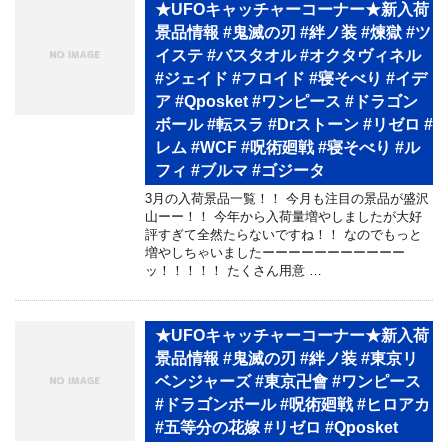
★UFOキャッチャーコーナー★新入荷
景品情報 #鬼滅の刃 #絆ノ装 #煉獄 #ツ
イステ #バスタオル #オクタヴィネル
#ジェイド #フロイド #寝そべり #イデ
ア #Qposket #ワンピース #ドラゴン
ボール #転スラ #Drストーン #リゼロ #
レム #WCF #呪術廻戦 #寝そべり #ル
フィ #ブルマ #ゴジータ
3月の入荷景品一覧！！ 今月も注目の景品が盛沢
山ーー！！ 今年から入荷量増やしましたが大好
評すぎて全然たらないですね！！ なのでもっと
増やしちゃいましたーーーーーーーーーーー
ッ！！！！！ たくさん用意 …
★UFOキャッチャーコーナー★新入荷
景品情報 #鬼滅の刃 #絆ノ装 #東京リ
ベンジャーズ #東京卍會 #ワンピース
#ドラゴンボール #呪術廻戦 #ヒロアカ
#五等分の花嫁 #リゼロ #Qposket