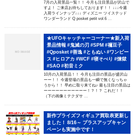
7月の入荷景品一覧！！ 今月も注目景品が沢山で
すよ！ ご来店お待ちしております！！ ↓↓↓今週
入荷ラインナップ↓↓↓ ディズニー ツイステッド
ワンダーランド Q posket petit vol.6 …
★UFOキャッチャーコーナー★新入荷
景品情報 #鬼滅の刃 #SPM #禰豆子
#Qposket #善逸 #ともぬい #ワンピー
ス #ヒロアカ #WCF #寝そべり #煉獄
#SAO #初音ミク
10月の入荷景品！！ 今月も注目の景品が盛沢山
ーー！！ 今週登場の景品も一瞬で無くなっちゃ
うから！！ 早めに取り来てね♪ 最も注目の景品は
ーーーーーーーーーーー！？！？ これだ！！
（下の画像ミテクダサ …
新作プライズフィギュア買取表更新し
ました！ 8/16～ プラスアップキャン
ペーンも実施中です！