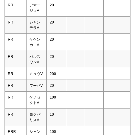
RR
アマー
20
ジョV
RR
シャン
20
デラV
RR
ケケン
20
カニV
RR
パルス
20
ワンV
RR
ミュウV
200
RR
フーパV
20
RR
ゲノセ
100
クトV
RR
ヨクバ
10
リスV
RRR
シャン
100