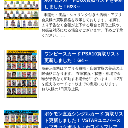
ポケモンカードBOX買取リストを更新
しました！6/23～
未開封・美品・シュリンク付きの店頭・アプリ
会員様の買取価格を表示しております。 在庫に
より予告なく金額が上下する場合と買取上限や、
お振込対応になる場合がございます。予めご了承
ください。 …
ワンピースカード PSA10買取リスト
更新しました！ 6/4～
※表示価格はアプリ会員様・店頭買取の美品の上
限価格になります。 在庫状況・状態・相場で金
額が予告なく変動する場合がございます。 ※2万
を超えるカードは１枚までの査定になります。
お1人様の1日買取上限 …
ポケモン直近シングルカード 買取リス
ト更新しました！ VSTARユニバース
～ブラックボルト・ホワイトフレア