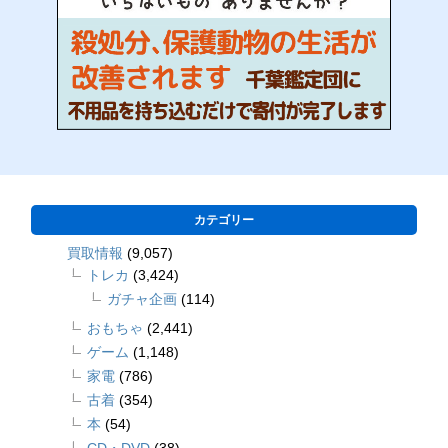
カテゴリー
買取情報
(9,057)
トレカ
(3,424)
ガチャ企画
(114)
おもちゃ
(2,441)
ゲーム
(1,148)
家電
(786)
古着
(354)
本
(54)