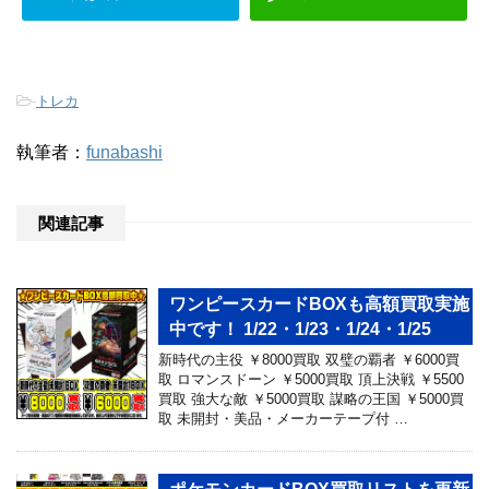
-
トレカ
執筆者：
funabashi
関連記事
ワンピースカードBOXも高額買取実施
中です！ 1/22・1/23・1/24・1/25
新時代の主役 ￥8000買取 双璧の覇者 ￥6000買
取 ロマンスドーン ￥5000買取 頂上決戦 ￥5500
買取 強大な敵 ￥5000買取 謀略の王国 ￥5000買
取 未開封・美品・メーカーテープ付 …