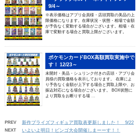
9/4～
※表示価格はアプリ会員様・店頭買取の美品の上
限価格になります。在庫状況・状態・相場で金額
が予告なく変動する場合がございます。相場・在
庫で変動する場合と買取上限がございます。
ポケモンカードBOX高額買取実施中で
す！ 12/23～
未開封・美品・シュリンク付きの店頭・アプリ会
員様の買取価格を表示しております。 在庫によ
り予告なく金額が上下する場合と買取上限や、お
振込対応になる場合がございます。 BOX状態に
より買取をお断りする場 …
PREV
新作プライズフィギュア買取表更新しました！ 9/22
NEXT
いよいよ明日！ビンゴ大会開催しまーーす！！