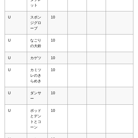
ット
U
スポン
10
ジグロ
ーブ
U
なごり
10
の大鈴
U
カゲツ
10
U
カミツ
10
レのき
らめき
U
ダンサ
10
ー
U
ポッド
10
とデン
トとコ
ーン