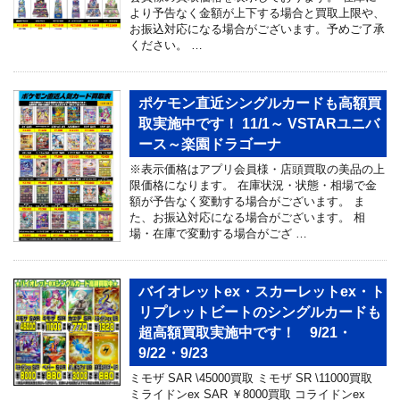
より予告なく金額が上下する場合と買取上限や、
お振込対応になる場合がございます。予めご了承
ください。 …
ポケモン直近シングルカードも高額買
取実施中です！ 11/1～ VSTARユニバ
ース～楽園ドラゴーナ
※表示価格はアプリ会員様・店頭買取の美品の上
限価格になります。 在庫状況・状態・相場で金
額が予告なく変動する場合がございます。 ま
た、お振込対応になる場合がございます。 相
場・在庫で変動する場合がござ …
バイオレットex・スカーレットex・ト
リプレットビートのシングルカードも
超高額買取実施中です！ 9/21・
9/22・9/23
ミモザ SAR \45000買取 ミモザ SR \11000買取
ミライドンex SAR ￥8000買取 コライドンex