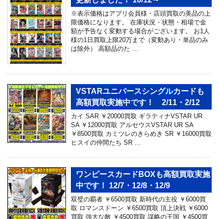
※表示価格はアプリ会員様・店頭買取の美品の上
限価格になります。 在庫状況・状態・相場で金
額が予告なく変動する場合がございます。 お1人
様の1日買取上限20万まで（変動あり・単品のみ
は除外） 高額品のた …
VSTARユニバースシングルカードも
高額買取実施中です！ 2/11・2/12
カイ SAR ￥20000買取 ギラティナVSTAR UR
SA ￥12000買取 アルセウスVSTAR UR SA
￥8500買取 カミツレのきらめき SR ￥16000買取
ヒスイの仲間たち SR …
ワンピースカードBOXも高額買取実施
中です！ 12/7・12/8・12/9
双璧の覇者 ￥6500買取 新時代の主役 ￥6000買
取 ロマンスドーン ￥6500買取 頂上決戦 ￥6000
買取 強大な敵 ￥4500買取 謀略の王国 ￥4500買