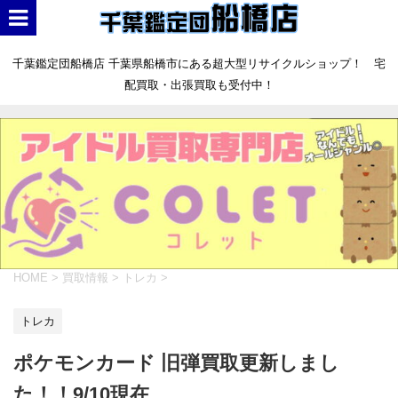
千葉鑑定団船橋店 千葉県船橋市にある超大型リサイクルショップ！ 宅
配買取・出張買取も受付中！
HOME
>
買取情報
>
トレカ
>
トレカ
ポケモンカード 旧弾買取更新しまし
た！！9/10現在