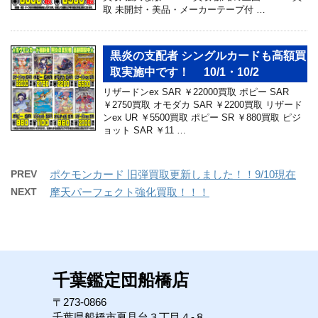
取 未開封・美品・メーカーテープ付 …
黒炎の支配者 シングルカードも高額買
取実施中です！ 10/1・10/2
リザードンex SAR ￥22000買取 ポピー SAR
￥2750買取 オモダカ SAR ￥2200買取 リザード
ンex UR ￥5500買取 ポピー SR ￥880買取 ピジ
ョット SAR ￥11 …
PREV
ポケモンカード 旧弾買取更新しました！！9/10現在
NEXT
摩天パーフェクト強化買取！！！
千葉鑑定団船橋店
〒273-0866
千葉県船橋市夏見台３丁目４-８