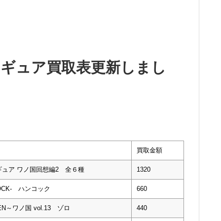
ィギュア買取表更新しまし
買取金額
ュア ワノ国回想編2 全６種
1320
NCOCK- ハンコック
660
EN～ワノ国 vol.13 ゾロ
440