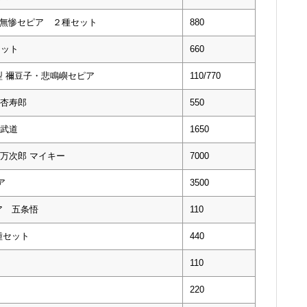
・無惨セピア ２種セット
880
種セット
660
型 禰豆子・悲鳴嶼セピア
110/770
杏寿郎
550
武道
1650
万次郎 マイキー
7000
ア
3500
ア 五条悟
110
種セット
440
110
220