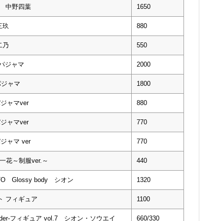
 中野四葉
1650
三玖
880
二乃
550
 パジャマ
2000
パジャマ
1800
ジャマver
880
ジャマver
770
ャマ ver
770
野一花～制服ver.～
440
Glossy body シオン
1320
ペスト フィギュア
1100
der-フィギュア vol.7 シオン・ソウエイ
660/330