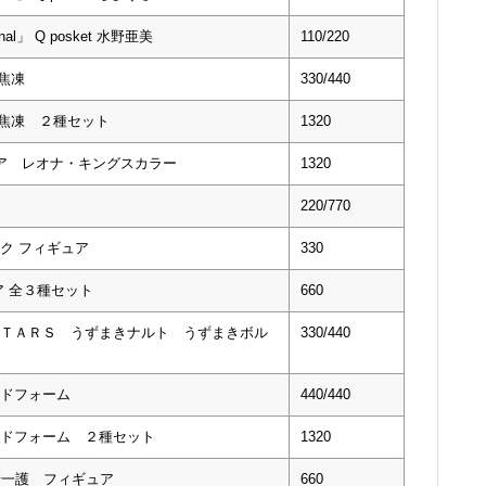
」 Q posket 水野亜美
110/220
轟焦凍
330/440
轟焦凍 ２種セット
1320
ア レオナ・キングスカラー
1320
220/770
 ネク フィギュア
330
 全３種セット
660
ＴＡＲＳ うずまきナルト うずまきボル
330/440
ドフォーム
440/440
ドフォーム ２種セット
1320
l 黒崎一護 フィギュア
660