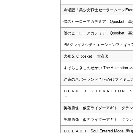
劇場版「美少女戦士セーラームーンEternal
僕のヒーローアカデミア Qposket 
僕のヒーローアカデミア Qposket 
PMグレイスシチュエーションフィギュ
犬夜叉 Q posket 犬夜叉
すばらしきこのせかい The Animation
約束のネバーランド ひっかけフィギュア
ＢＯＲＵＴＯ ＶＩＢＲＡＴＩＯＮ Ｓ
ト
英雄勇像 仮面ライダーアギト グラン
英雄勇像 仮面ライダーアギト グラン
ＢＬＥＡＣＨ Soul Entered Mode