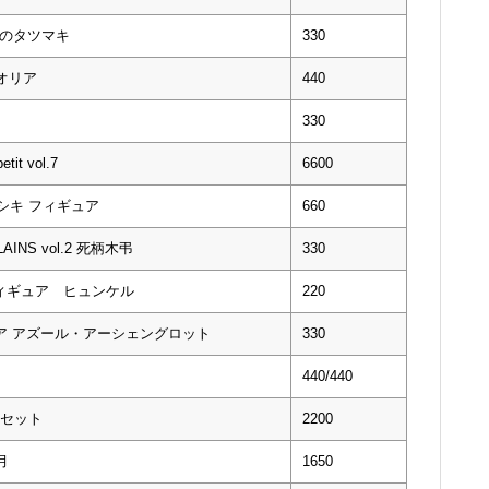
戦慄のタツマキ
330
オリア
440
330
t vol.7
6600
n シキ フィギュア
660
INS vol.2 死柄木弔
330
ィギュア ヒュンケル
220
ア アズール・アーシェングロット
330
440/440
セット
2200
月
1650