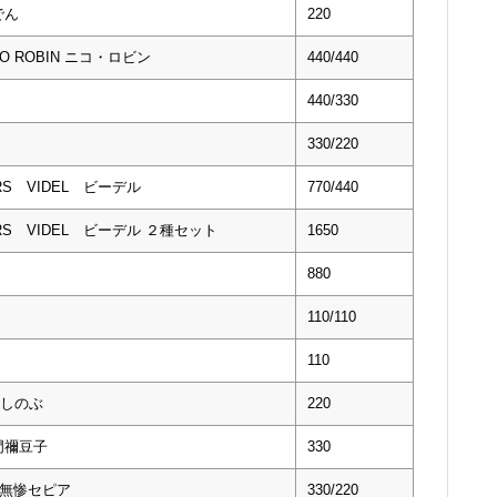
でん
220
CO ROBIN ニコ・ロビン
440/440
440/330
330/220
RS VIDEL ビーデル
770/440
URS VIDEL ビーデル ２種セット
1650
880
110/110
110
しのぶ
220
門禰豆子
330
・無惨セピア
330/220