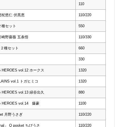
110
 虎杖悠仁 伏黒恵
110/220
 ２種セット
550
 釘崎野薔薇 五条悟
110/330
 ２種セット
660
330
EROES vol.12 ホークス
1320
INS vol.1 トガヒミコ
1320
EROES vol.13 緑谷出久
880
EROES vol.14 爆豪
1100
ket 月野うさぎ
110/220
」 Q posket ちびうさ
110/220