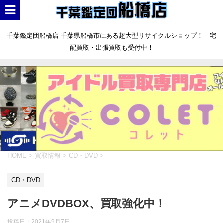
千葉鑑定団船橋店 千葉県船橋市にある超大型リサイクルショップ！ 宅
配買取・出張買取も受付中！
HOME
>
買取情報
>
CD・DVD
>
CD・DVD
アニメDVDBOX、買取強化中！
投稿日：
2021年9月7日