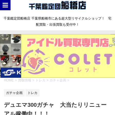
千葉鑑定団船橋店 千葉県船橋市にある超大型リサイクルショップ！ 宅
配買取・出張買取も受付中！
HOME
>
買取情報
>
トレカ
>
ガチャ企画
>
ガチャ企画
トレカ
デュエマ300ガチャ 大当たりリニュー
アル稼働中！！！