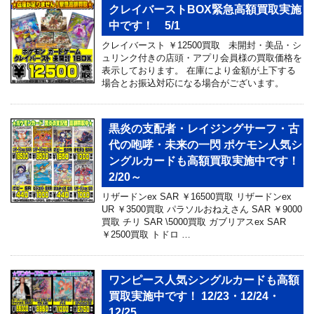
クレイバーストBOX緊急高額買取実施
中です！ 5/1
クレイバースト ￥12500買取 未開封・美品・シ
ュリンク付きの店頭・アプリ会員様の買取価格を
表示しております。 在庫により金額が上下する
場合とお振込対応になる場合がございます。
黒炎の支配者・レイジングサーフ・古
代の咆哮・未来の一閃 ポケモン人気シ
ングルカードも高額買取実施中です！
2/20～
リザードンex SAR ￥16500買取 リザードンex
UR ￥3500買取 パラソルおねえさん SAR ￥9000
買取 チリ SAR \5000買取 ガブリアスex SAR
￥2500買取 トドロ …
ワンピース人気シングルカードも高額
買取実施中です！ 12/23・12/24・
12/25