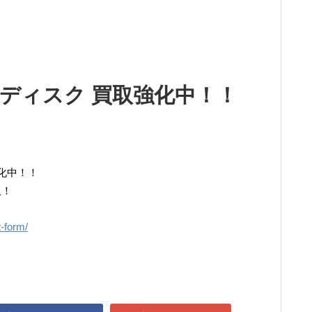
ディスク 買取強化中！！
化中！！
取！
t-form/