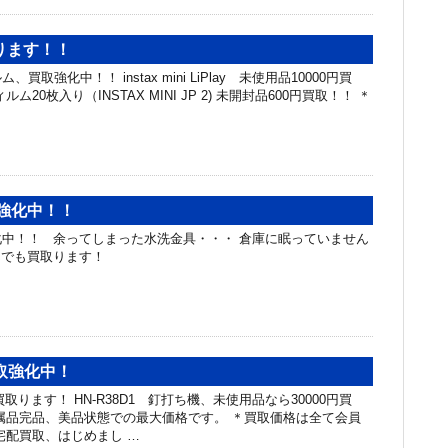
ります！！
取強化中！！ instax mini LiPlay 未使用品10000円買
ム20枚入り（INSTAX MINI JP 2) 未開封品600円買取！！ ＊
強化中！！
中！！ 余ってしまった水洗金具・・・ 倉庫に眠っていません
んでも買取ります！
買取強化中！
取ります！ HN-R38D1 釘打ち機、未使用品なら30000円買
属品完品、美品状態での最大価格です。 ＊買取価格は全て会員
宅配買取、はじめまし …