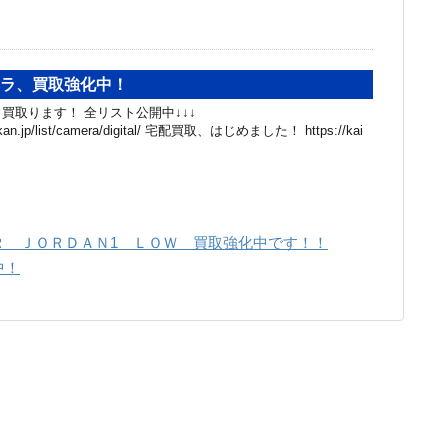
メラ、買取強化中！
買取ります！ 全リスト公開中↓↓↓
hibakan.jp/list/camera/digital/ 宅配買取、はじめました！ https://kai
Ｒ ＪＯＲＤＡＮ1 ＬＯＷ 買取強化中です！！
中！