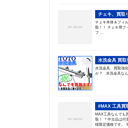
チェキ、買取
チェキ本体＆フィルム、買
取！！ チェキ用フィル
フ …
水洗金具 買取
水洗金具、買取強化
か？ 水洗金具な
#MAX 工具
MAX工具なんでも買
取！ ＊中古品は付
様限定価格です。 