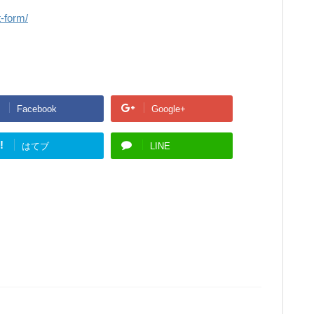
t-form/
Facebook
Google+
!
はてブ
LINE