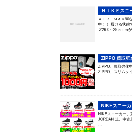
ＮＩＫＥスニ
ＡＩＲ ＭＡＸ90
中！！ 履ける状態
ズ26.0～28.5ｃ
ZIPPO 買取
ZIPPO、買取強
ZIPPO、スリム
…
NIKEスニー
NIKEスニーカー、
JORDAN 11、
…