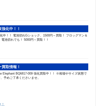
取強化中！！
化中！！ 電池切れGショック、1500円～買取！ フロッグマン＆
 電池切れでも！ 5000円～買取！！
ー買取情報！
Low Elephant BQ6817-009 強化買取中！！ ※相場やサイズ状態で
す、予めご了承くださいませ。
中！