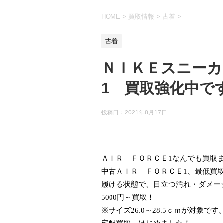
HOME
>
買取情報
>
古着
>
古着
ＮＩＫＥスニーカ
1 買取強化中で
投稿日：
2021年8月17日
ＡＩＲ ＦＯＲＣＥ1なんでも買取
中古ＡＩＲ ＦＯＲＣＥ1、最低買
履ける状態で、目立つ汚れ・ダメー
5000円～買取！
※サイズ26.0～28.5ｃｍが対象です