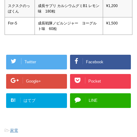
スクスクのっ
成長サプリ カルシウムグミB1 レモン
¥1,200
ぽくん
味 180粒
For-S
成長戦隊ノビルンジャー ヨーグル
¥1,500
ト味 60粒
Twitter
Facebook
Google+
Pocket
B!
はてブ
LINE
-
家電