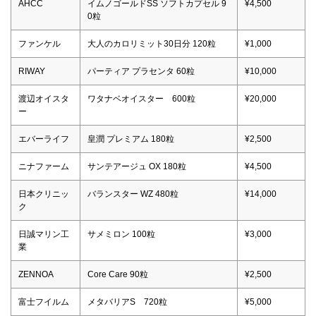
AHCC
イムノゴールドSS ソフトカプセル 9
¥4,500
0粒
ファンケル
大人のカロリミット30日分 120粒
¥1,000
RIWAY
パーティア プラセンタ 60粒
¥10,000
渡辺オイスタ
ワタナベオイスター 600粒
¥20,000
ー
エバーライフ
皇潤 プレミアム 180粒
¥2,500
ニナファーム
サンテアージュ OX 180粒
¥4,500
日本クリニッ
バランスター WZ 480粒
¥14,000
ク
日誠マリン工
サメミロン 100粒
¥3,000
業
ZENNOA
Core Care 90粒
¥2,500
富士フイルム
メタバリアS 720粒
¥5,000