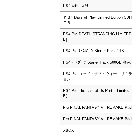
PS4 with ｶﾒﾗ
ＰＳ4 Days of Play Limited Edition CU
ＴＢ
PS4 Pro DEATH STRANDING LIMITED 
B]
PS4 Pro ｱｲｽﾎﾞｰﾝ Starter Pack 1TB
PS4 ｱｲｽﾎﾞｰﾝ Starter Pack 500GB 各色
PS4 Pro ゴッド・オブ・ウォー リ
ョン
PS4 Pro The Last of Us Part II Limited
B】
Pro FINAL FANTASY VII REMAKE Pac
Pro FINAL FANTASY VII REMAKE Pac
XBOX