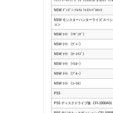
ﾆﾝﾃﾝドｰｽｲｯﾁ ﾄﾞﾗｺﾞﾝｸｴｽﾄⅪ S ﾛﾄｴﾃﾞｨｼ
NSW ﾃﾞｨｽﾞﾆｰﾂﾑﾂﾑ ﾌｪｽﾃｨﾊﾞﾙｾｯﾄ
NSW モンスターハンターライズ スペ
ョン
NSW ﾗｲﾄ （ﾏｾﾞﾝﾀﾞ）
NSW ﾗｲﾄ （ｸﾞﾚｰ）
NSW ﾗｲﾄ （ﾀｰｺｲｽﾞ）
NSW ﾗｲﾄ （ｲｴﾛｰ）
NSW ﾗｲﾄ （ﾌﾞﾙｰ）
NSW ﾗｲﾄ （ｺｰﾗﾙ）
PS5
PS5 ディスクドライブ版 CFI-1000A01
PS5 デジタル・エディション CFI-1000B