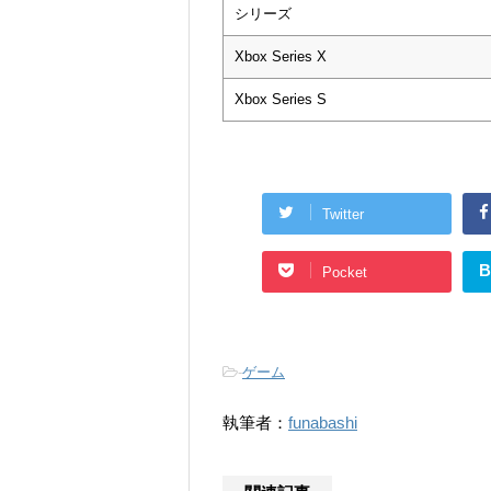
シリーズ
Xbox Series X
Xbox Series S
Twitter
B
Pocket
-
ゲーム
執筆者：
funabashi