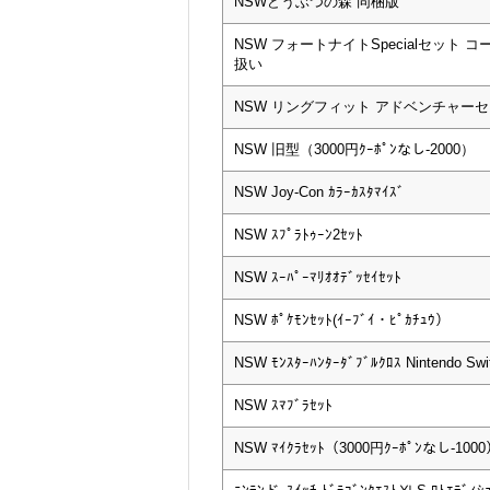
NSWどうぶつの森 同梱版
NSW フォートナイトSpecialセット 
扱い
NSW リングフィット アドベンチャー
NSW 旧型（3000円ｸｰﾎﾟﾝなし-2000）
NSW Joy-Con ｶﾗｰｶｽﾀﾏｲｽﾞ
NSW ｽﾌﾟﾗﾄｩｰﾝ2ｾｯﾄ
NSW ｽｰﾊﾟｰﾏﾘｵｵﾃﾞｯｾｲｾｯﾄ
NSW ﾎﾟｹﾓﾝｾｯﾄ(ｲｰﾌﾞｲ・ﾋﾟｶﾁｭｳ）
NSW ﾓﾝｽﾀｰﾊﾝﾀｰﾀﾞﾌﾞﾙｸﾛｽ Nintendo Swit
NSW ｽﾏﾌﾞﾗｾｯﾄ
NSW ﾏｲｸﾗｾｯﾄ（3000円ｸｰﾎﾟﾝなし-100