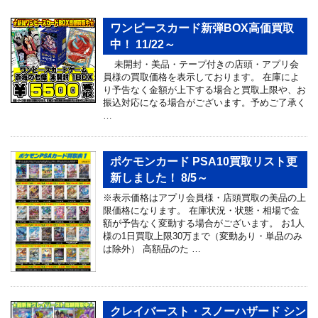
ワンピースカード新弾BOX高価買取
中！ 11/22～
未開封・美品・テープ付きの店頭・アプリ会
員様の買取価格を表示しております。 在庫によ
り予告なく金額が上下する場合と買取上限や、お
振込対応になる場合がございます。予めご了承く
…
ポケモンカード PSA10買取リスト更
新しました！ 8/5～
※表示価格はアプリ会員様・店頭買取の美品の上
限価格になります。 在庫状況・状態・相場で金
額が予告なく変動する場合がございます。 お1人
様の1日買取上限30万まで（変動あり・単品のみ
は除外） 高額品のた …
クレイバースト・スノーハザード シン