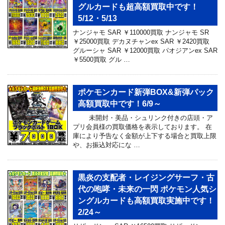
グルカードも超高額買取中です！
5/12・5/13
ナンジャモ SAR ￥110000買取 ナンジャモ SR
￥25000買取 デカヌチャンex SAR ￥2420買取
グルーシャ SAR ￥12000買取 パオジアンex SAR
￥5500買取 グル …
ポケモンカード新弾BOX&新弾パック
高額買取中です！6/9～
未開封・美品・シュリンク付きの店頭・ア
プリ会員様の買取価格を表示しております。 在
庫により予告なく金額が上下する場合と買取上限
や、お振込対応にな …
黒炎の支配者・レイジングサーフ・古
代の咆哮・未来の一閃 ポケモン人気シ
ングルカードも高額買取実施中です！
2/24～