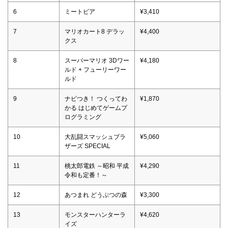
6
ミートピア
¥3,410
7
マリオカート8 デラッ
¥4,400
クス
8
スーパーマリオ 3Dワー
¥4,180
ルド + フューリーワー
ルド
9
ナビつき！ つくってわ
¥1,870
かる はじめてゲームプ
ログラミング
10
大乱闘スマッシュブラ
¥5,060
ザーズ SPECIAL
11
桃太郎電鉄 ～昭和 平成
¥4,290
令和も定番！～
12
あつまれ どうぶつの森
¥3,300
13
モンスターハンターラ
¥4,620
イズ