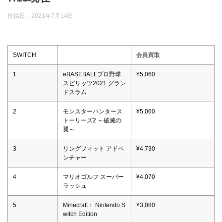
投稿日：
2021年7月14日
SWITCH
会員買取
1
eBASEBALLプロ野球
¥5,060
スピリッツ2021 グラン
ドスラム
2
モンスターハンタース
¥5,060
トーリーズ2 ～破滅の
翼～
3
リングフィット アドベ
¥4,730
ンチャー
4
マリオゴルフ スーパー
¥4,070
ラッシュ
5
Minecraft： Nintendo S
¥3,080
witch Edition