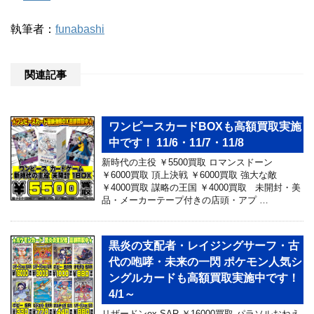
執筆者：
funabashi
関連記事
ワンピースカードBOXも高額買取実施
中です！ 11/6・11/7・11/8
新時代の主役 ￥5500買取 ロマンスドーン
￥6000買取 頂上決戦 ￥6000買取 強大な敵
￥4000買取 謀略の王国 ￥4000買取 未開封・美
品・メーカーテープ付きの店頭・アプ …
黒炎の支配者・レイジングサーフ・古
代の咆哮・未来の一閃 ポケモン人気シ
ングルカードも高額買取実施中です！
4/1～
リザードンex SAR ￥16000買取 パラソルおねえ