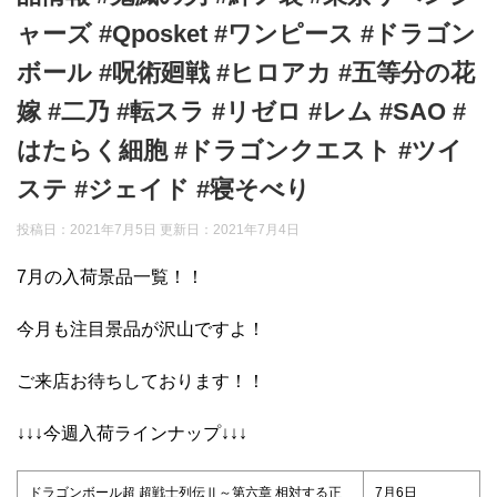
ャーズ #Qposket #ワンピース #ドラゴン
ボール #呪術廻戦 #ヒロアカ #五等分の花
嫁 #二乃 #転スラ #リゼロ #レム #SAO #
はたらく細胞 #ドラゴンクエスト #ツイ
ステ #ジェイド #寝そべり
投稿日：2021年7月5日 更新日：
2021年7月4日
7月の入荷景品一覧！！
今月も注目景品が沢山ですよ！
ご来店お待ちしております！！
↓↓↓今週入荷ラインナップ↓↓↓
ドラゴンボール超 超戦士列伝Ⅱ～第六章 相対する正
7月6日