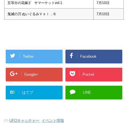
五等分の花嫁∬ サマーケットvol.1
7月10日
鬼滅の刃 ぬいぐるみＶｏｌ．６
7月10日
Twitter
Facebook
Google+
Pocket
B!
はてブ
LINE
-
UFOキャッチャー
,
イベント情報