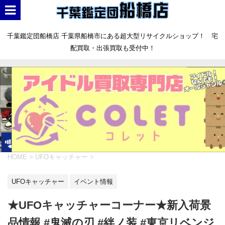
千葉鑑定団船橋店 千葉県船橋市にある超大型リサイクルショップ！ 宅
配買取・出張買取も受付中！
HOME
>
UFOキャッチャー
>
UFOキャッチャー
イベント情報
★UFOキャッチャーコーナー★新入荷景
品情報 #鬼滅の刃 #絆ノ装 #東京リベンジ