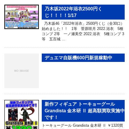
乃木坂2022年浴衣2500円く
じ！！！！1/17
乃木坂46「2022年浴衣」2500円くじ（全30口）
始めました！！ 1等 菅原咲月 2022.浴衣 5種
コンプ 2等 一ノ瀬美空 2022.浴衣 5種コンプ 3
等 五百城 …
デュエマ自販機600円新規稼動中
新作フィギュア トーキョーグール
Grandista 金木研 Ⅱ 超高額買取実施中
です！
トーキョーグール Grandista 金木研 Ⅱ ￥1320買