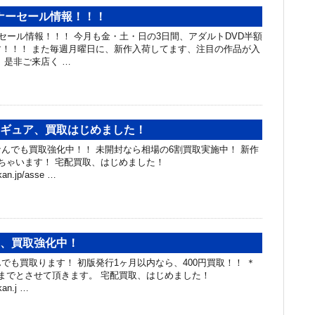
ナーセール情報！！！
ール情報！！！ 今月も金・土・日の3日間、アダルトDVD半額
！！！ また毎週月曜日に、新作入荷してます、注目の作品が入
 是非ご来店く …
ィギュア、買取はじめました！
んでも買取強化中！！ 未開封なら相場の6割買取実施中！ 新作
ちゃいます！ 宅配買取、はじめました！
akan.jp/asse …
ク、買取強化中！
でも買取ります！ 初版発行1ヶ月以内なら、400円買取！！ ＊
までとさせて頂きます。 宅配買取、はじめました！
akan.j …