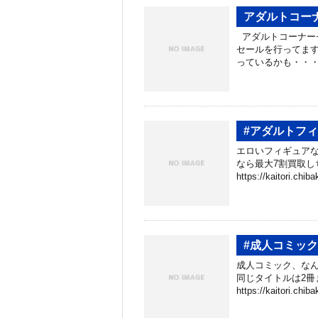
アダルトコー
アダルトコーナーセ
セールを行ってます
っているかも・・・
#アダルトフ
エロいフィギュアな
なら最大7割買取し
https://kaitori.chib
#成人コミッ
成人コミック、なん
同じタイトルは2冊
https://kaitori.chib