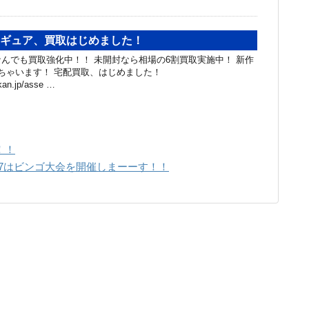
ィギュア、買取はじめました！
んでも買取強化中！！ 未開封なら相場の6割買取実施中！ 新作
ちゃいます！ 宅配買取、はじめました！
akan.jp/asse …
！！
6/27はビンゴ大会を開催しまーーす！！