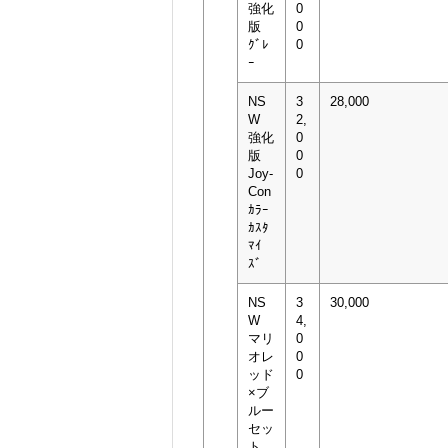
強化
0
版
0
ｸﾞﾚ
0
ｰ
NS
3
28,000
W
2,
強化
0
版
0
Joy-
0
Con
ｶﾗｰ
ｶｽﾀ
ﾏｲ
ｽﾞ
NS
3
30,000
W
4,
マリ
0
オレ
0
ッド
0
×ブ
ルー
セッ
ト