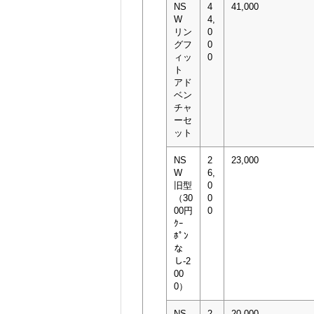
NS
4
41,000
W
4,
リン
0
グフ
0
ィッ
0
ト
アド
ベン
チャ
ーセ
ット
NS
2
23,000
W
6,
旧型
0
（30
0
00円
0
ｸｰ
ﾎﾟﾝ
な
し-2
00
0）
NS
2
20,000