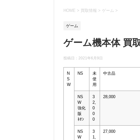
HOME
>
買取情報
>
ゲーム
>
ゲーム
ゲーム機本体 買取
投稿日：
2021年6月9日
N
NS
未
中古品
S
使
W
用
NS
3
28,000
W
2,
強化
0
版
0
ﾈｵﾝ
0
NS
3
27,000
W
1,