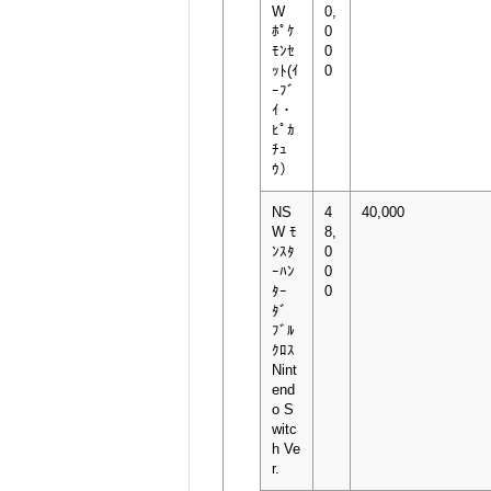
W
0,
ﾎﾟｹ
0
ﾓﾝｾ
0
ｯﾄ(ｲ
0
ｰﾌﾞ
ｲ・
ﾋﾟｶ
ﾁｭ
ｳ）
NS
4
40,000
W ﾓ
8,
ﾝｽﾀ
0
ｰﾊﾝ
0
ﾀｰ
0
ﾀﾞ
ﾌﾞﾙ
ｸﾛｽ
Nint
end
o S
witc
h Ve
r.