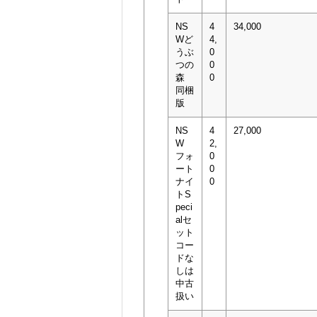
NS
4
34,000
Wど
4,
うぶ
0
つの
0
森
0
同梱
版
NS
4
27,000
W
2,
フォ
0
ート
0
ナイ
0
トS
peci
alセ
ット
コー
ドな
しは
中古
扱い