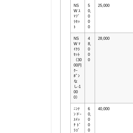
NS
5
25,000
W ｽ
0,
ﾏﾌﾞ
0
ﾗｾｯ
0
ﾄ
0
NS
4
28,000
W ﾏ
8,
ｲｸﾗ
0
ｾｯﾄ
0
（30
0
00円
ｸｰ
ﾎﾟﾝ
な
し-1
00
0）
ﾆﾝﾃ
6
40,000
ﾝドｰ
0,
ｽｲｯ
0
ﾁ ﾄﾞ
0
ﾗｺﾞ
0