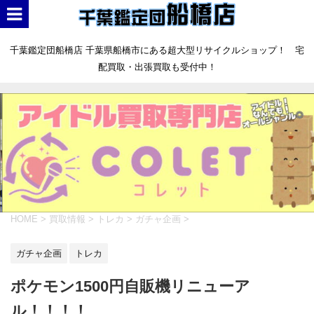
千葉鑑定団船橋店 千葉県船橋市にある超大型リサイクルショップ！ 宅
配買取・出張買取も受付中！
HOME
>
買取情報
>
トレカ
>
ガチャ企画
>
ガチャ企画
トレカ
ポケモン1500円自販機リニューア
ル！！！！