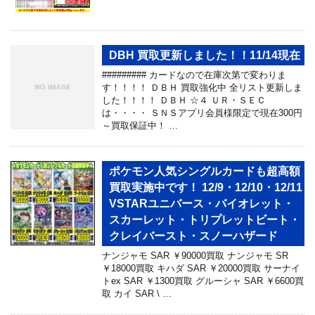
DBH 買取更新しました！！11/14現在
######### カードなので在庫次第で変わりま
す！！！！ ＤＢＨ 買取強化中 全リスト更新しま
した！！！！ ＤＢＨ ☆４ ＵＲ・ＳＥＣ
は・・・・ ＳＮＳアプリ会員様限定で現在300円
～買取保証中！ …
ポケモン人気シングルカードも超高額
買取実施中です！ 12/9・12/10・12/11
VSTARユニバース・バイオレット・
スカーレット・トリプレットビート・
クレイバースト・スノーハザード
ナンジャモ SAR ￥90000買取 ナンジャモ SR
￥18000買取 キハダ SAR ￥20000買取 サーナイ
トex SAR ￥1300買取 グルーシャ SAR ￥6600買
取 カイ SAR \ …