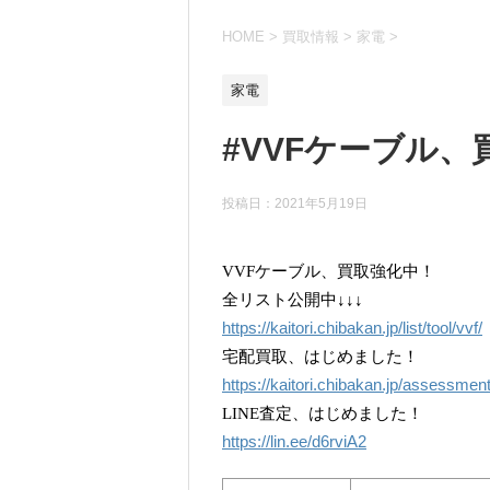
HOME
>
買取情報
>
家電
>
家電
#VVFケーブル、
投稿日：
2021年5月19日
VVFケーブル、買取強化中！
全リスト公開中↓↓↓
https://kaitori.chibakan.jp/list/tool/vvf/
宅配買取、はじめました！
https://kaitori.chibakan.jp/assessmen
LINE査定、はじめました！
https://lin.ee/d6rviA2