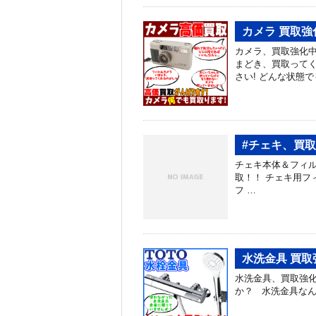
カメラ 買取強
カメラ、買取強化中
まどき、買取ってく
さい! どんな状態
#チェキ、買
チェキ本体＆フィルム、買
取！！ チェキ用フィル
フ …
水洗金具 買取
水洗金具、買取強化
か？ 水洗金具な