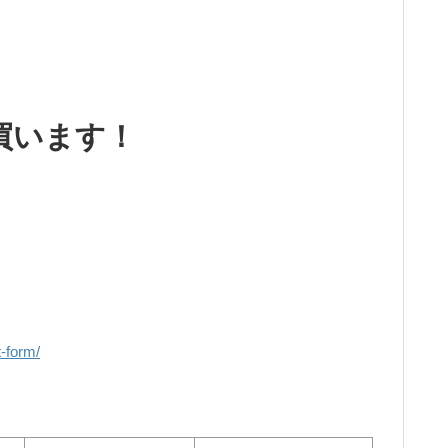
買います！
t-form/