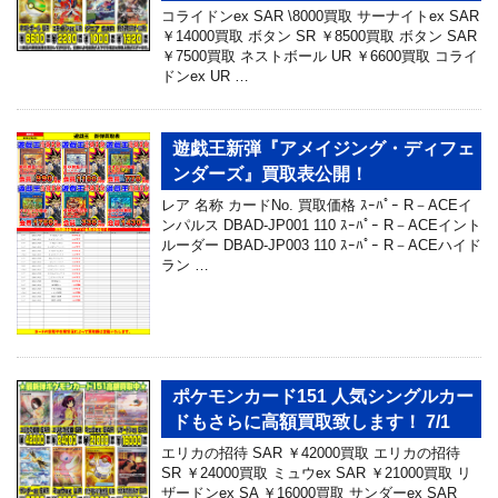
コライドンex SAR \8000買取 サーナイトex SAR
￥14000買取 ボタン SR ￥8500買取 ボタン SAR
￥7500買取 ネストボール UR ￥6600買取 コライ
ドンex UR …
遊戯王新弾『アメイジング・ディフェ
ンダーズ』買取表公開！
レア 名称 カードNo. 買取価格 ｽｰﾊﾟｰ R－ACEイ
ンパルス DBAD-JP001 110 ｽｰﾊﾟｰ R－ACEイント
ルーダー DBAD-JP003 110 ｽｰﾊﾟｰ R－ACEハイド
ラン …
ポケモンカード151 人気シングルカー
ドもさらに高額買取致します！ 7/1
エリカの招待 SAR ￥42000買取 エリカの招待
SR ￥24000買取 ミュウex SAR ￥21000買取 リ
ザードンex SA ￥16000買取 サンダーex SAR