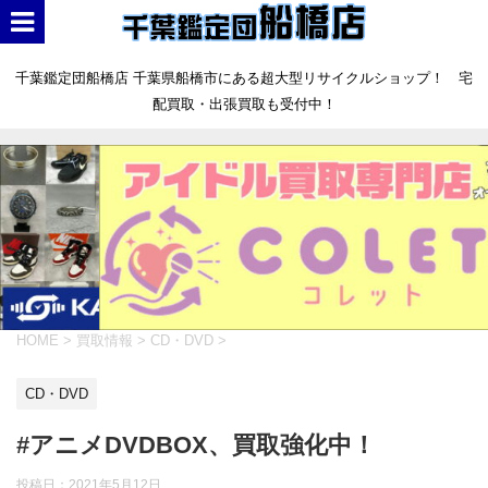
千葉鑑定団船橋店 千葉県船橋市にある超大型リサイクルショップ！ 宅
配買取・出張買取も受付中！
HOME
>
買取情報
>
CD・DVD
>
CD・DVD
#アニメDVDBOX、買取強化中！
投稿日：
2021年5月12日