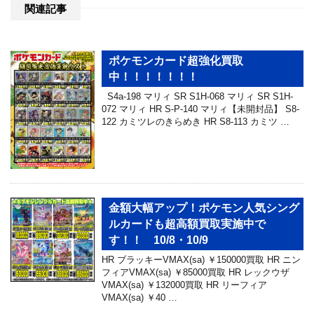
関連記事
ポケモンカード超強化買取
中！！！！！！！
S4a-198 マリィ SR S1H-068 マリィ SR S1H-
072 マリィ HR S-P-140 マリィ【未開封品】 S8-
122 カミツレのきらめき HR S8-113 カミツ …
金額大幅アップ！ポケモン人気シング
ルカードも超高額買取実施中で
す！！ 10/8・10/9
HR ブラッキーVMAX(sa) ￥150000買取 HR ニン
フィアVMAX(sa) ￥85000買取 HR レックウザ
VMAX(sa) ￥132000買取 HR リーフィア
VMAX(sa) ￥40 …