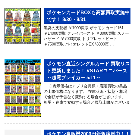
ポケモンカードBOXも高額買取実施中
です！ 8/30・8/31
黒炎の支配者 ￥7000買取 ポケモンカード151
￥14000買取 クレイバースト ￥8000買取 スノー
ハザード ￥7000買取 トリプレットビート
￥7500買取 バイオレットEX \8000買 …
ポケモン直近シングルカード 買取リス
ト更新しました！ VSTARユニバース
～超電ブレイカー 5/11～
※表示価格はアプリ会員様・店頭買取の美品
の上限価格になります。 在庫状況・状態・相場
で金額が予告なく変動する場合がございます。
相場・在庫で変動する場合と買取上限がございま
…
ポケモン自販機2000円新規稼働中！！