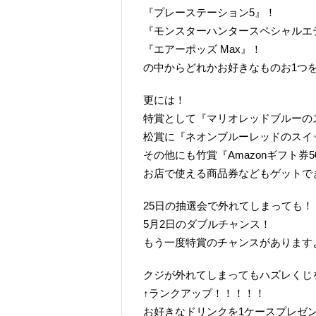
『プレーステーション5』！
『モンスターハンタースペシャルエ
『エアーポッズ Max』！
の中からどれかお好きなものお1つ
更には！
特賞として『マリオレッドブルーの
松賞に『ネオンブルーレッドのスイ
その他にも竹賞『Amazonギフト券5
お店で使える商品券などもゲットで
25日の抽選会で外れてしまっても！
5月2日のダブルチャンス！
もう一度特賞のチャンスがあります
クジが外れてしまってもハズレくじを
↑ランクアップ！！！！！
お好きなドリンクを1ケースプレゼ