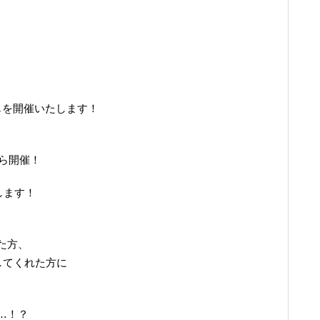
じを開催いたします！
から開催！
します！
、
た方、
してくれた方に
…！？