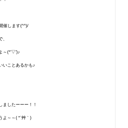
します(^^)/
で、
*’▽’)♪
いいことあるかも♪
しましたーーー！！
～～( *´艸｀)