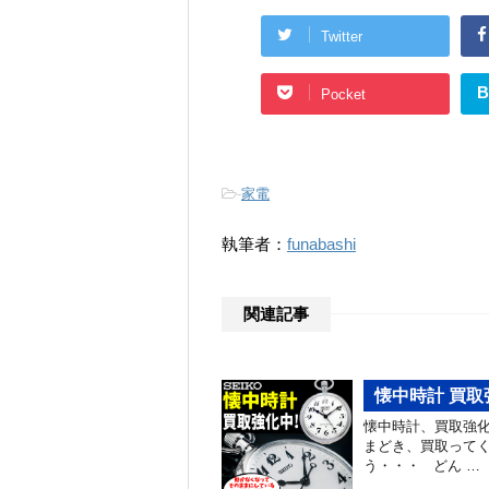
Twitter
B
Pocket
-
家電
執筆者：
funabashi
関連記事
懐中時計 買取
懐中時計、買取強
まどき、買取ってく
う・・・ どん …