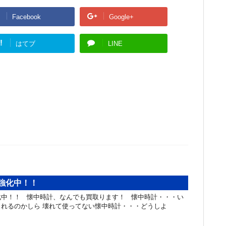
Facebook
Google+
!
はてブ
LINE
強化中！！
化中！！ 懐中時計、なんでも買取ります！ 懐中時計・・・い
れるのかしら 壊れて使ってない懐中時計・・・どうしよ