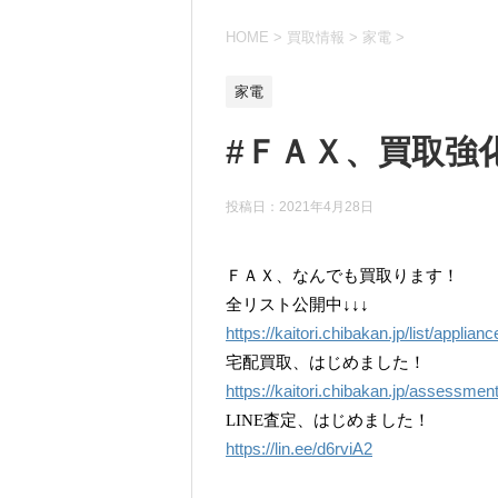
HOME
>
買取情報
>
家電
>
家電
#ＦＡＸ、買取強
投稿日：
2021年4月28日
ＦＡＸ、なんでも買取ります！
全リスト公開中↓↓↓
https://kaitori.chibakan.jp/list/applianc
宅配買取、はじめました！
https://kaitori.chibakan.jp/assessmen
LINE査定、はじめました！
https://lin.ee/d6rviA2