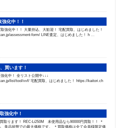
取強化中！！
取強化中！！ 大量持込、大歓迎！ 宅配買取、はじめました！
chibakan.jp/assessment-form/ LINE査定、はじめました！ h …
ル、買います！
強化中！ 全リスト公開中↓↓↓
hibakan.jp/list/tool/vvf/ 宅配買取、はじめました！ https://kaitori.ch
具買取強化中！
買取ります！ REC-Li250M 未使用品なら90000円買取！！ ＊
、美品状態での最大価格です。 ＊買取価格は全て会員様限定価