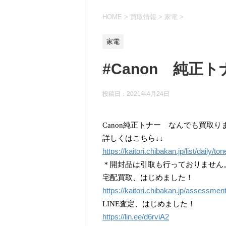
HOME
>
買取情報
>
家電
>
家電
#Canon 純正
投稿日：
2021年4月24日
Canon純正トナー なんでも買取り
詳しくはこちら↓↓
https://kaitori.chibakan.jp/list/daily/ton
＊開封品は引取も行っておりません
宅配買取、はじめました！
https://kaitori.chibakan.jp/assessmen
LINE査定、はじめました！
https://lin.ee/d6rviA2