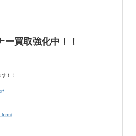
トナー買取強化中！！
ます！！
er/
。
t-form/