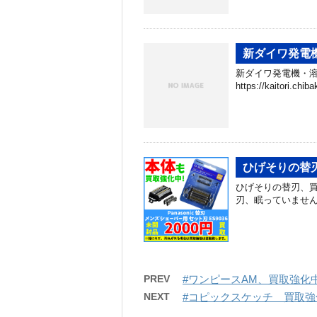
新ダイワ発電
新ダイワ発電機・溶
https://kaitori.c
ひげそりの替
ひげそりの替刃、買
刃、眠っていませ
PREV
#ワンピースAM、買取強化
NEXT
#コピックスケッチ 買取