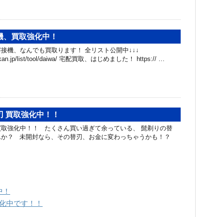
機、買取強化中！
接機、なんでも買取ります！ 全リスト公開中↓↓↓
hibakan.jp/list/tool/daiwa/ 宅配買取、はじめました！ https:// …
刃 買取強化中！！
取強化中！！ たくさん買い過ぎて余っている、 髭剃りの替
んか？ 未開封なら、その替刃、お金に変わっちゃうかも！？
中！
強化中です！！