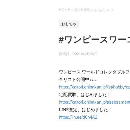
HOME
>
買取情報
>
おもちゃ
>
おもちゃ
#ワンピースワー
投稿日：
2021年4月24日
ワンピース ワールドコレクタブル
全リスト公開中↓↓↓
https://kaitori.chibakan.jp/list/hobby/o
宅配買取、はじめました！
https://kaitori.chibakan.jp/assessmen
LINE査定、はじめました！
https://lin.ee/d6rviA2