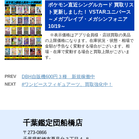
ポケモン直近シングルカード 買取リス
ト更新しました！ VSTARユニバース
～メガブレイブ・メガシンフォニア
10/19～
※表示価格はアプリ会員様・店頭買取の美品
の上限価格になります。在庫状況・状態・相場で
金額が予告なく変動する場合がございます。相
場・在庫で変動する場合と買取上限がございま
す。
PREV
DBH自販機600円３種 新規稼働中
NEXT
#ワンピースフィギュアーツ、買取強化中！
千葉鑑定団船橋店
〒273-0866
千葉県船橋市夏見台３丁目４-８