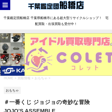
千葉鑑定団船橋店 千葉県船橋市にある超大型リサイクルショップ！ 宅
配買取・出張買取も受付中！
HOME
>
買取情報
>
おもちゃ
>
おもちゃ
＃一番くじ ジョジョの奇妙な冒険
JOJO’S ASSEMBLE