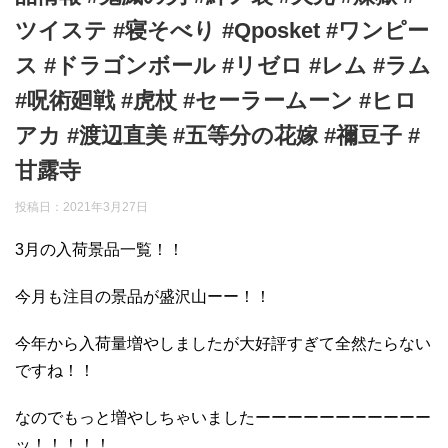
ツイステ #寝そべり #Qposket #ワンピー
ス #ドラゴンボール #リゼロ #レム #ラム
#呪術廻戦 #虎杖 #セーラームーン #ヒロ
アカ #渡辺直美 #五等分の花嫁 #禰豆子 #
甘露寺
投稿日：
2021年3月27日
3月の入荷景品一覧！！
今月も注目の景品が盛沢山ーー！！
今年から入荷量増やしましたが大好評すぎて全然たらない
ですね！！
なのでもっと増やしちゃいましたーーーーーーーーーーー
ッ！！！！！