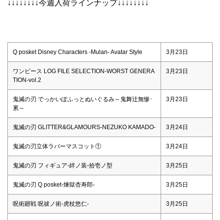
↓↓↓↓↓↓↓↓今週入荷ラインナップ↓↓↓↓↓↓↓↓
Q posket Disney Characters -Mulan- Avatar Style
3月23日
ワンピース LOG FILE SELECTION-WORST GENERA
3月23日
TION-vol.2
鬼滅の刃 でっかいぽふっとぬいぐるみ～鬼舞辻無惨･
3月23日
累～
鬼滅の刃 GLITTER&GLAMOURS-NEZUKO KAMADO-
3月24日
鬼滅の刃立体ラバーマスコット①
3月24日
鬼滅の刃 フィギュア-絆ノ装-拾壱ノ型
3月25日
鬼滅の刃 Q posket-煉獄杏寿郎-
3月25日
呪術廻戦 呪祓ノ術-虎杖悠仁-
3月25日