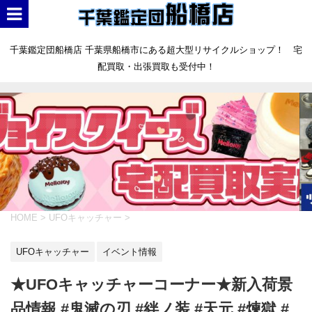
千葉鑑定団船橋店 千葉県船橋市にある超大型リサイクルショップ！ 宅
配買取・出張買取も受付中！
HOME
>
UFOキャッチャー
>
UFOキャッチャー
イベント情報
★UFOキャッチャーコーナー★新入荷景
品情報 #鬼滅の刃 #絆ノ装 #天元 #煉獄 #