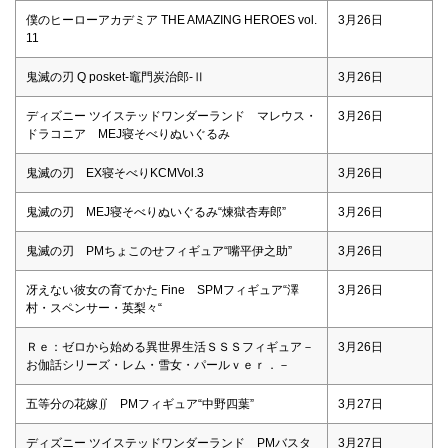
僕のヒーローアカデミア THE AMAZING HEROES vol.
3月26日
11
鬼滅の刃 Q posket-竈門炭治郎-Ⅱ
3月26日
ディズニー ツイステッドワンダーランド マレウス・
3月26日
ドラコニア MEJ寝そべりぬいぐるみ
鬼滅の刃 EX寝そべりKCMVol.3
3月26日
鬼滅の刃 MEJ寝そべりぬいぐるみ“煉獄杏寿郎”
3月26日
鬼滅の刃 PMちょこのせフィギュア“嘴平伊之助”
3月26日
冴えない彼女の育てかた Fine SPMフィギュア“澤
3月26日
村・スペンサー・英梨々“
Ｒｅ：ゼロから始める異世界生活ＳＳＳフィギュア－
3月26日
お伽話シリーズ・レム・雪女・パールｖｅｒ．－
五等分の花嫁∬ PMフィギュア“中野四葉”
3月27日
ディズニー ツイステッドワンダーランド PMバスタ
3月27日