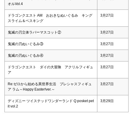
オルVol.4
ドラゴンクエスト AM おおきなぬいぐるみ キング
3月27日
スライム＆ベスキング
鬼滅の刃立体ラバーマスコット②
3月27日
鬼滅の刃ぬいぐるみ③
3月27日
鬼滅の刃ぬいぐるみ④
3月27日
ドラゴンクエスト ダイの大冒険 アクリルフィギュ
3月27日
ア
Re:ゼロから始める異世界生活 プレシャスフィギュ
3月27日
ア ラム～Happy Easter!ver.～
ディズニー ツイステッドワンダーランド Q posket pet
3月29日
it vol.2