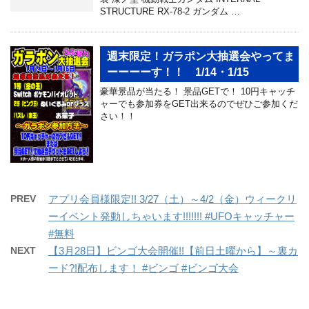
STRUCTURE RX-78-2 ガンダム …
週末限定！ガラポン大抽選会やってま
ーーーーす！！ 1/14・1/15
豪華景品が当たる！ 景品GETで！ 10円キャッチ
ャーでも参加券をGET出来るのでぜひご参加くだ
さい！！
PREV
アプリ会員様限定!! 3/27（土）～4/2（金）ウィークリ
ーイベント発動しちゃいます!!!!!!! #UFOキャッチャー
#無料
NEXT
【3月28日】ビンゴ大会開催!!【前日土曜から】～裏カ
ード?!配布します！ #ビンゴ #ビンゴ大会