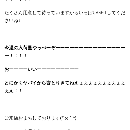
たくさん用意して待っていますからいっぱいGETしてくだ
さいね♪
今週の入荷量やっべーぞーーーーーーーーーーーーーーー
ー！！！！
おーーーーいいーーーーーーーーー
とにかくヤバイから皆とりきてねえぇぇぇぇぇぇぇぇぇぇ
ぇえ！！
ご来店おまちしております(*´ω｀*)