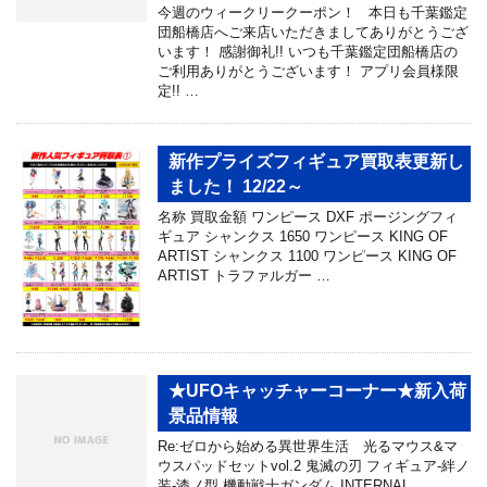
今週のウィークリークーポン！ 本日も千葉鑑定
団船橋店へご来店いただきましてありがとうござ
います！ 感謝御礼!! いつも千葉鑑定団船橋店の
ご利用ありがとうございます！ アプリ会員様限
定!! …
新作プライズフィギュア買取表更新し
ました！ 12/22～
名称 買取金額 ワンピース DXF ポージングフィ
ギュア シャンクス 1650 ワンピース KING OF
ARTIST シャンクス 1100 ワンピース KING OF
ARTIST トラファルガー …
★UFOキャッチャーコーナー★新入荷
景品情報
Re:ゼロから始める異世界生活 光るマウス&マ
ウスパッドセットvol.2 鬼滅の刃 フィギュア-絆ノ
装-漆ノ型 機動戦士ガンダム INTERNAL