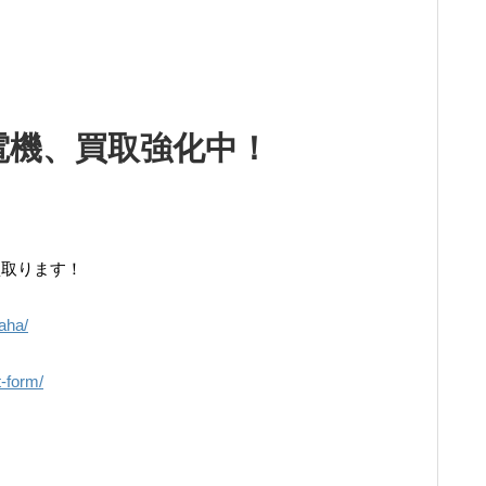
発電機、買取強化中！
買取ります！
maha/
t-form/