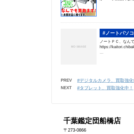
#ノートパソ
ノートＰＣ、なんで
https://kaitori.c
…
PREV
#デジタルカメラ、買取強化
NEXT
#タブレット、買取強化中！
千葉鑑定団船橋店
〒273-0866