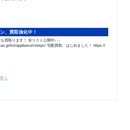
コン、買取強化中！
も買取ります！ 全リスト公開中↓↓↓
hibakan.jp/list/appliance/notepc/ 宅配買取、はじめました！ https://
中！