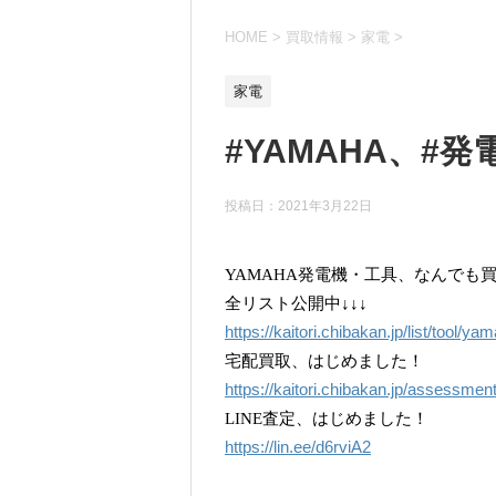
HOME
>
買取情報
>
家電
>
家電
#YAMAHA、#
投稿日：
2021年3月22日
YAMAHA発電機・工具、なんでも
全リスト公開中↓↓↓
https://kaitori.chibakan.jp/list/tool/ya
宅配買取、はじめました！
https://kaitori.chibakan.jp/assessmen
LINE査定、はじめました！
https://lin.ee/d6rviA2