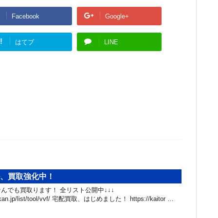
Facebook
Google+
!
はてブ
LINE
ル、買取強化中！
んでも買取ります！ 全リスト公開中↓↓↓
hibakan.jp/list/tool/vvf/ 宅配買取、はじめました！ https://kaitor …