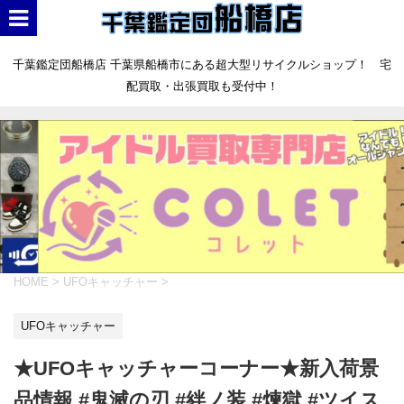
千葉鑑定団船橋店 千葉県船橋市にある超大型リサイクルショップ！ 宅
配買取・出張買取も受付中！
HOME
>
UFOキャッチャー
>
UFOキャッチャー
★UFOキャッチャーコーナー★新入荷景
品情報 #鬼滅の刃 #絆ノ装 #煉獄 #ツイス