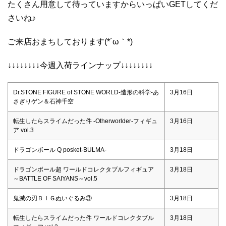
たくさん用意して待っていますからいっぱいGETしてくだ
さいね♪
ご来店おまちしております(*´ω｀*)
↓↓↓↓↓↓↓↓今週入荷ラインナップ↓↓↓↓↓↓↓↓
Dr.STONE FIGURE of STONE WORLD-造形の科学-あ
3月16日
さぎりゲン＆石神千空
転生したらスライムだった件 -Otherworlder-フィギュ
3月16日
ア vol.3
ドラゴンボール Q posket-BULMA-
3月18日
ドラゴンボール超 ワールドコレクタブルフィギュア
3月18日
～BATTLE OF SAIYANS～vol.5
鬼滅の刃ＢＩＧぬいぐるみ③
3月18日
転生したらスライムだった件 ワールドコレクタブル
3月18日