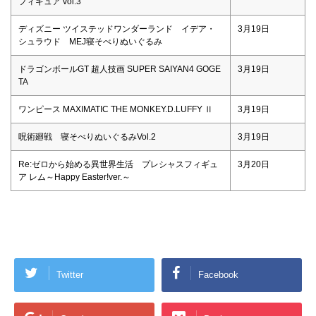
フィギュア vol.3
ディズニー ツイステッドワンダーランド イデア・
3月19日
シュラウド MEJ寝そべりぬいぐるみ
ドラゴンボールGT 超人技画 SUPER SAIYAN4 GOGE
3月19日
TA
ワンピース MAXIMATIC THE MONKEY.D.LUFFY Ⅱ
3月19日
呪術廻戦 寝そべりぬいぐるみVol.2
3月19日
Re:ゼロから始める異世界生活 プレシャスフィギュ
3月20日
ア レム～Happy Easter!ver.～
Twitter
Facebook