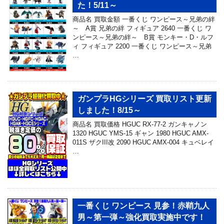
た！5/11～
商品名 買取金額 一番くじ ワンピース～兄弟の絆
～ A賞 兄弟の絆 フィギュア 2640 一番くじ ワ
ンピース～兄弟の絆～ B賞 モンキー・D・ルフ
ィ フィギュア 2200 一番くじ ワンピース～兄弟
…
ガンプラHGシリーズ 買取リスト更新
しました！8/15～
商品名 買取価格 HGUC RX-77-2 ガンキャノン
1320 HGUC YMS-15 ギャン 1980 HGUC AMX-
011S ザクIII改 2090 HGUC AMX-004 キュベレイ
…
一番くじ ワンピース 見参！赤鞘九人
男～第一弾～強化買取実施中です！