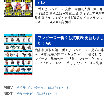
7/15
一番くじ ワンピース 見参！赤鞘九人男～第一弾
～ 商品名 買取金額 A賞 菊之丞 フィギュア 6,600
B賞 雷ぞう フィギュア 4,620 C賞 イヌアラシ フ
ィギュア 24,200 D賞 河松 …
ワンピース一番くじ買取表 更新しまし
た！ 6/8
商品名 買取金額 一番くじ ワンピース～兄弟の絆
～ A賞 兄弟の絆 フィギュア 2640 一番くじ ワ
ンピース～兄弟の絆～ B賞 モンキー・D・ルフ
ィ フィギュア 1320 一番くじ ワンピース～兄弟
…
PREV
#ドラゴンボール、買取強化中！
NEXT
#カーナビ、買取強化中！