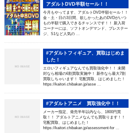
アダルトDVD半額セール！！
今月もやってます、アダルトDVD半額セール！！
金・土・日の3日間、欲しかったあのDVDがいつ
もの半額で購入できるチャンスです！！ 新入荷
コーナーには、ソフトオンデマンド、プレステー
ジ、S1など人気の …
#アダルトフィギュア、買取はじめま
した！
エロいフィギュアなんでも買取強化中！！ 未開
封なら相場の6割買取実施中！ 新作なら最大7割
買取しちゃいます！ 宅配買取、はじめました！
https://kaitori.chibakan.jp/asse …
#アダルトアニメ 買取強化中！！
メーカー指定、発売半年以内なら、1800円買
取！！ アダルトアニメなんでも買取ります！！
宅配買取、はじめました！
https://kaitori.chibakan.jp/assessment-for …