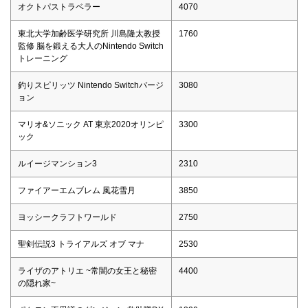
オクトパストラベラー
4070
東北大学加齢医学研究所 川島隆太教授
1760
監修 脳を鍛える大人のNintendo Switch
トレーニング
釣りスピリッツ Nintendo Switchバージ
3080
ョン
マリオ&ソニック AT 東京2020オリンピ
3300
ック
ルイージマンション3
2310
ファイアーエムブレム 風花雪月
3850
ヨッシークラフトワールド
2750
聖剣伝説3 トライアルズ オブ マナ
2530
ライザのアトリエ ~常闇の女王と秘密
4400
の隠れ家~