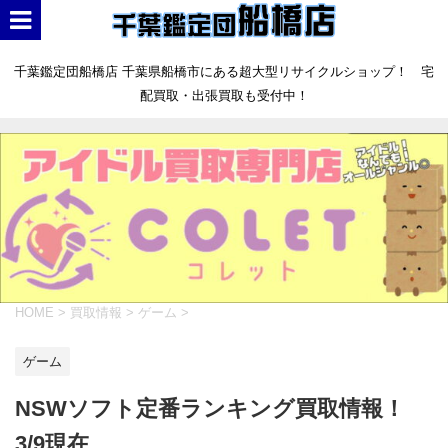
千葉鑑定団船橋店 千葉県船橋市にある超大型リサイクルショップ！ 宅
配買取・出張買取も受付中！
HOME
>
買取情報
>
ゲーム
>
ゲーム
NSWソフト定番ランキング買取情報！
3/9現在