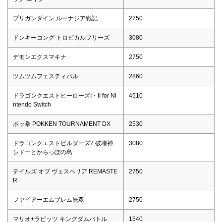
ブリガンダイン ルーナジア戦記
2750
ドンキーコング トロピカルフリーズ
3080
デモンエクスマキナ
2750
ツムツムフェスティバル
2860
ドラゴンクエストヒーローズI・II for Ni
4510
ntendo Switch
ポッ拳 POKKEN TOURNAMENT DX
2530
ドラゴンクエストビルダーズ2 破壊神
3080
シドーとからっぽの島
テイルズ オブ ヴェスペリア REMASTE
2750
R
ファイアーエムブレム無双
2750
マリオ+ラビッツ キングダムバトル
1540