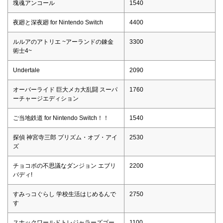
塊魂アンコール
1540
夜廻と深夜廻 for Nintendo Switch
4400
ルルアのアトリエ ~アーランドの錬金
3300
術士4~
Undertale
2090
オーバーライド 巨大メカ大乱闘 スーパ
1760
ーチャージエディション
ご当地鉄道 for Nintendo Switch！！
1540
探偵 神宮寺三郎 プリズム・オブ・アイ
2530
ズ
チョコボの不思議なダンジョン エブリ
2200
バディ!
すみっコぐらし 学校生活はじめるんで
2750
す
スナックワールドトレジャラーズゴー
1100