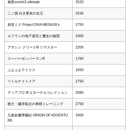
無双orochi3 ultimate
3520
二ノ国 白き聖灰の女王
2530
初音ミク Project DIVA MEGA39’s
2750
ルフランの地下迷宮と魔女の旅団
3300
アサシン クリードIII リマスター
2200
スーパーボンバーマンR
1760
ぷよぷよテトリス
1650
リトルナイトメア
2750
ディアブロ III エターナルコレクション
3080
棋士・藤井聡太の将棋トレーニング
2750
九龍妖魔學園紀 ORIGIN OF ADVENTU
3300
RE