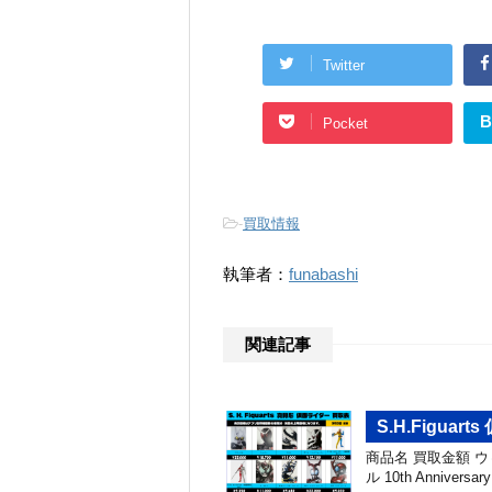
Twitter
B
Pocket
-
買取情報
執筆者：
funabashi
関連記事
S.H.Figua
商品名 買取金額 
ル 10th Anniver