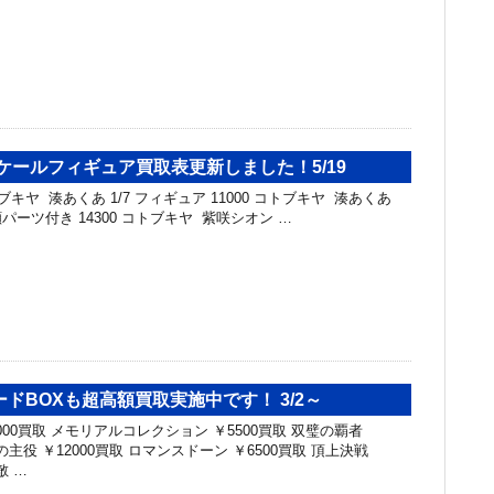
ケールフィギュア買取表更新しました！5/19
キヤ 湊あくあ 1/7 フィギュア 11000 コトブキヤ 湊あくあ
顔パーツ付き 14300 コトブキヤ 紫咲シオン …
ドBOXも超高額買取実施中です！ 3/2～
7000買取 メモリアルコレクション ￥5500買取 双璧の覇者
の主役 ￥12000買取 ロマンスドーン ￥6500買取 頂上決戦
敵 …