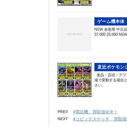
ゲーム機本体 
NSW 未使用 中古品 N
37,000 25,000 N
直近ポケモンシ
美品・店頭・アプ
場で変動する場合と
さい。
PREV
#電話機、買取強化中！
NEXT
#コピックスケッチ 買取