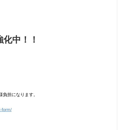
強化中！！
様負担になります。
t-form/