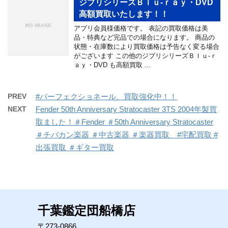
ジブリシリーズＢｌｕ‐ｒａｙ・DVD
高額買取いたします！！
アプリ会員様価格です。 表記の買取価格は美
品・特典など完品での場合になります。 商品の
状態・在庫数により買取価格は予告なく変る場合
がございます この他のジブリシリーズＢｌｕ‐ｒ
ａｙ・DVD も高額買取 …
PREV
#パーフェクショネール、買取強化中！！
NEXT
Fender 50th Anniversary Stratocaster 3TS 2004年製買
取ました！＃Fender ＃50th Anniversary Stratocaster
＃チバカン楽器 ＃中古楽器 ＃楽器買取 #宅配買取 #
出張買取 ＃ギター買取
千葉鑑定団船橋店
〒273-0866