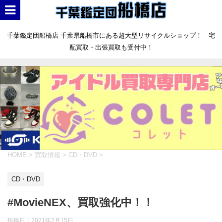
千葉鑑定団船橋店 千葉県船橋市にある超大型リサイクルショップ！ 宅
配買取・出張買取も受付中！
HOME
>
買取情報
>
CD・DVD
>
CD・DVD
#MovieNEX、買取強化中！！
投稿日：
2021年2月15日