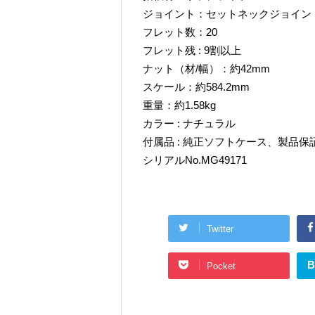
ジョイント：セットネックジョイン
フレット数：20
フレット残 : 9割以上
ナット（材/幅）：約42mm
スケール：約584.2mm
重量：約1.58kg
カラー : ナチュラル
付属品 : 純正ソフトケース、製品
シリアルNo.MG49171
Twitter
B
Pocket