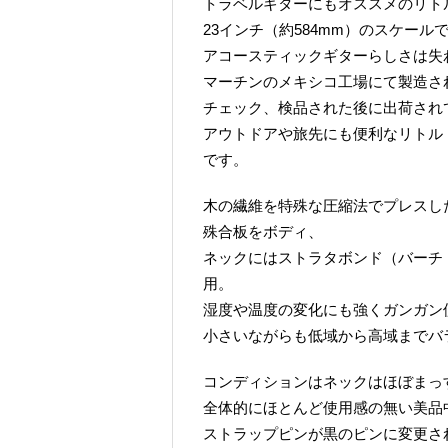
トラベルギターにもオススメのリト
23インチ（約584mm）のスケー
アコースティックギターらしさは失
マーチンのメキシコ工場にて製造さ
チェック、検品された後に出荷され
アウトドアや旅先にも便利なリトル
です。
木の繊維を特殊な圧縮法でプレスし
殊合板をボディ、
ネックにはストラタボンド（バーチ
用。
湿度や温度の変化にも強くガンガン
小さいながらも低域から高域までバ
コンディションはネックはほぼまっ
全体的にほとんど使用感の無い美品
ストラップピンが黒のピンに変更さ